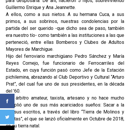
para desposarla. De ahí, nacieron 5 hijos, sobreviviendo
Guillermo Enrique y Ana Jeannette.
A ellos, como a sus nietos. A su hermana Cuca, a sus
primos, a sus sobrinos, nuestras condolencias por la
partida del ser querido -que dicho sea de paso, también
era nuestro tío- como también a las instituciones a las que
perteneció, entre ellas Bomberos y Clubes de Adultos
Mayores de Marchigue.
Hijo del ferroviario marchigüano Pedro Sánchez y María
Reyes Cornejo, fue funcionario de Ferrocarriles del
Estado, en cuya función pasó como Jefe de la Estación
pichilemina, abrazando al Club Deportivo y Cultural “Arturo
Prat”, del cual fue uno de sus presidentes, en la década
del '60.
Fue árbitro amateur, taxista, artesano y no hace mucho
cumplió uno de sus más acariciados sueños: Sacar a la
luz sus escritos, a través del libro “Tierra de Molinos y
Poetas”, el que se lanzó oficialmente en Octubre de 2018,
en su tierra natal.