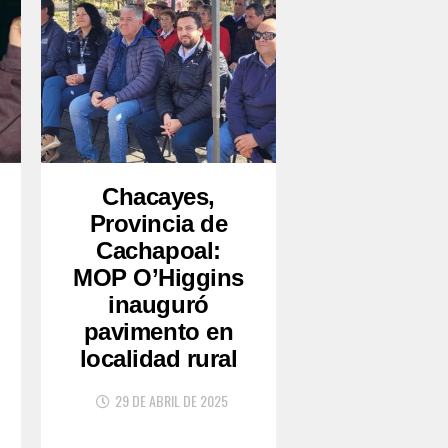
Chacayes,
Provincia de
Cachapoal:
MOP O’Higgins
inauguró
pavimento en
localidad rural
29 DE ABRIL DE 2025