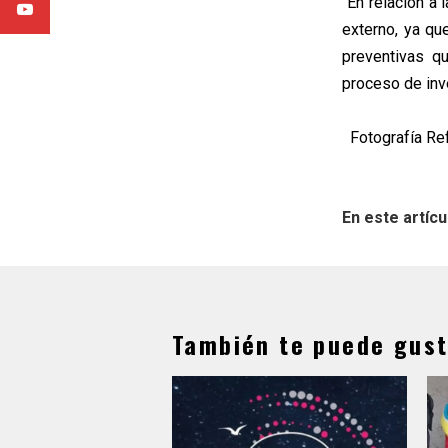
"En relación a
externo, ya qu
preventivas q
proceso de inve
Fotografía Ref
En este artícu
También te puede gust