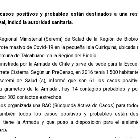
casos positivos y probables están destinados a una res
al, indicó la autoridad sanitaria.
Regional Ministerial (Seremi) de Salud de la Región de Biobí
rote masivo de Covid-19 en la pequeña isla Quiriquina, ubicada 
comuna de Talcahuano, en la Región del Biobío.
inistrada por la Armada de Chile y sirve de sede para la Escu
rrete Cisterna. Según un PreCenso, en 2016 tenía 1.500 habitant
 seremi de Salud (s), informó que son 61 los casos positiv
a grumetes de la Armada-, hay 14 contagios probables y po
icar 382 contactos estrechos.
os organizada una BAC (Búsqueda Activa de Casos) para todos
también todos los casos positivos y probables están des
e tiene la Armada y que puso a disposición para el aislamien
ria.