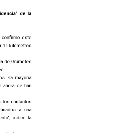
idencia" de la
o confirmó este
a 11 kilómetros
ela de Grumetes
es.
os -la mayoría
r ahora se han
 los contactos
tinados a una
to", indicó la