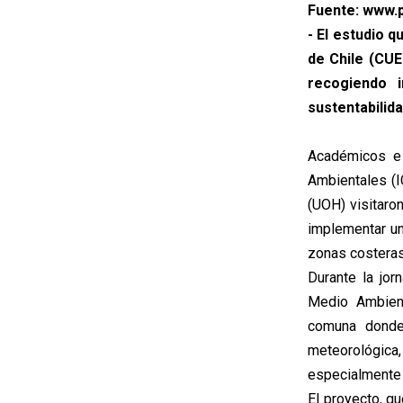
Fuente: www.p
- El estudio 
de Chile (CUE
recogiendo i
sustentabilid
Académicos e 
Ambientales (IC
(UOH) visitaro
implementar un
zonas costeras
Durante la jor
Medio Ambient
comuna donde 
meteorológica,
especialmente 
El proyecto, q