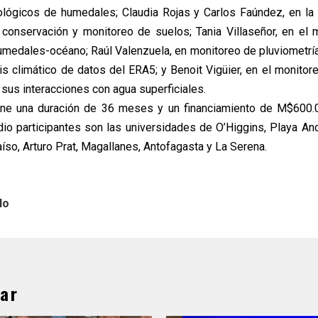
ológicos de humedales; Claudia Rojas y Carlos Faúndez, en la 
conservación y monitoreo de suelos; Tania Villaseñor, en el 
umedales-océano; Raúl Valenzuela, en monitoreo de pluviometría
sis climático de datos del ERA5; y Benoit Vigüier, en el monito
 sus interacciones con agua superficiales.
iene una duración de 36 meses y un financiamiento de M$600.
io participantes son las universidades de O’Higgins, Playa An
aíso, Arturo Prat, Magallanes, Antofagasta y La Serena.
lo
ar