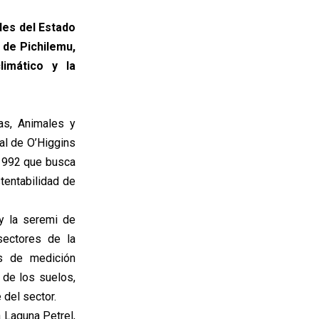
des del Estado
 de Pichilemu,
limático y la
as, Animales y
tal de O’Higgins
21992 que busca
tentabilidad de
 y la seremi de
sectores de la
os de medición
 de los suelos,
 del sector.
 Laguna Petrel,