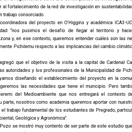
r al fortalecimiento de la red de investigación en sustentabilid
n trabajo consorciado.
, coordinadora del proyecto en O’Higgins y académica ICA3-UO
dad “nos pusimos el desafío de llegar al territorio y hacer
a zona y, en ese contexto, queremos entender cuáles son las 
armente Pichilemu respecto a las implicancias del cambio climáti
gregó que el objetivo de la visita a la capital de Cardenal Ca
las autoridades y los profesionales de la Municipalidad de Pich
ayamos diseñando el establecimiento del proyecto en la comun
ogeremos las necesidades que tiene el municipio. Pero tamb
eremi del Medioambiente que nos entregará el contexto d
su parte, nosotros como academia queremos aportar con nuestra
 el trabajo fundamental de los estudiantes de Pregrado, particu
biental, Geológica y Agronómica”.
an Pozo se mostró muy contento de ser parte de este estudio que 