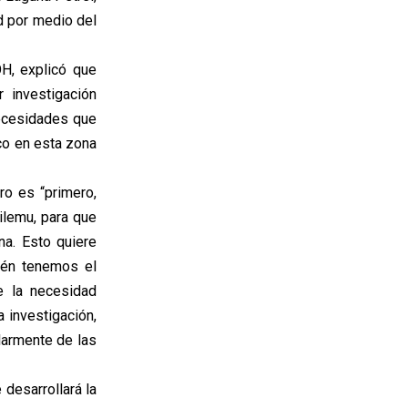
ad por medio del
H, explicó que
 investigación
necesidades que
co en esta zona
ro es “primero,
ilemu, para que
a. Esto quiere
ién tenemos el
e la necesidad
 investigación,
larmente de las
desarrollará la