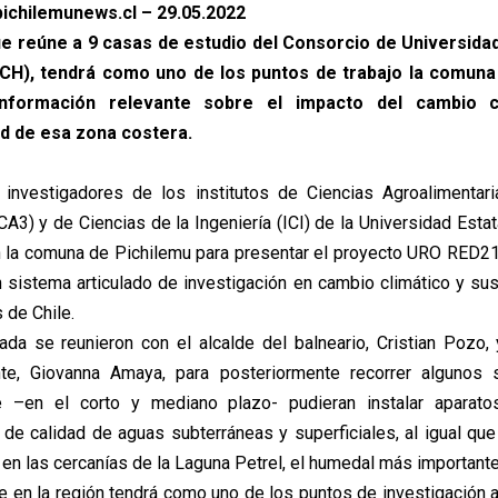
ichilemunews.cl – 29.05.2022
que reúne a 9 casas de estudio del Consorcio de Universida
CH), tendrá como uno de los puntos de trabajo la comuna
nformación relevante sobre el impacto del cambio c
ad de esa zona costera.
investigadores de los institutos de Ciencias Agroalimentari
A3) y de Ciencias de la Ingeniería (ICI) de la Universidad Esta
n la comuna de Pichilemu para presentar el proyecto URO RED
 sistema articulado de investigación en cambio climático y sus
 de Chile.
nada se reunieron con el alcalde del balneario, Cristian Pozo,
e, Giovanna Amaya, para posteriormente recorrer algunos 
–en el corto y mediano plazo- pudieran instalar aparat
 de calidad de aguas subterráneas y superficiales, al igual que
en las cercanías de la Laguna Petrel, el humedal más importante
ue en la región tendrá como uno de los puntos de investigación a