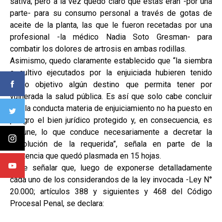
sativa; pero a la vez quedó claro que éstas eran -por una
parte- para su consumo personal a través de gotas de
aceite de la planta, las que le fueron recetadas por una
profesional -la médico Nadia Soto Gresman- para
combatir los dolores de artrosis en ambas rodillas.
Asimismo, quedo claramente establecido que “la siembra
o cultivo ejecutados por la enjuiciada hubieren tenido
como objetivo algún destino que permita tener por
vulnerada la salud pública. Es así que solo cabe concluir
que la conducta materia de enjuiciamiento no ha puesto en
peligro el bien jurídico protegido y, en consecuencia, es
impune, lo que conduce necesariamente a decretar la
absolución de la requerida”, señala en parte de la
sentencia que quedó plasmada en 15 hojas.
Cabe señalar que, luego de exponerse detalladamente
cada uno de los considerandos de la ley invocada -Ley N°
20.000; artículos 388 y siguientes y 468 del Código
Procesal Penal, se declara: