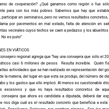
venio de cooperación? ¿Qué ganamos como región o fue sól
ante para con los más pobres. Sabemos que hay que estable
, participar en seminarios, pero no vemos resultados concretos,
lama por pavimentos en mal estado, falta de atención en sal
untas vecinales cuyos techos se caen a pedazos y los abuelito
. No es justo”.
NES EN VIÁTICOS
 consejero regional agrega que “hay una consejera que sólo el 20
áticos casi 6 millones de pesos. Resulta increíble. Quién fis
ellas actividades que se han realizado en representación del gob
de la materia, del lugar en que esta se produjo, del número de d
cabo y los gastos que ello implicó. Al menos es cuestionable ét
os excesivos y que no haya resultados concretos de aque
 consejera que ahora es candidata a diputada, deberá dar exp
e nos diga cuál es el resultado concreto que beneficia a esta