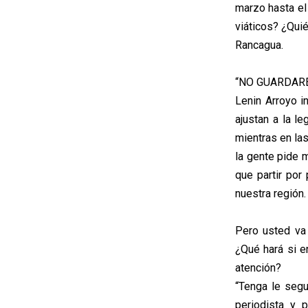
marzo hasta el
viáticos? ¿Quié
Rancagua.
“NO GUARDARÉ
Lenin Arroyo i
ajustan a la l
mientras en las
la gente pide 
que partir por
nuestra región.
Pero usted va
¿Qué hará si e
atención?
“Tenga le seg
periodista y p