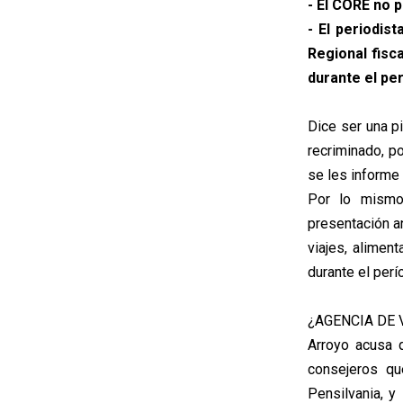
- El CORE no 
- El periodis
Regional fisc
durante el pe
Dice ser una pi
recriminado, p
se les informe 
Por lo mismo,
presentación an
viajes, alimen
durante el per
¿AGENCIA DE 
Arroyo acusa 
consejeros qu
Pensilvania, 