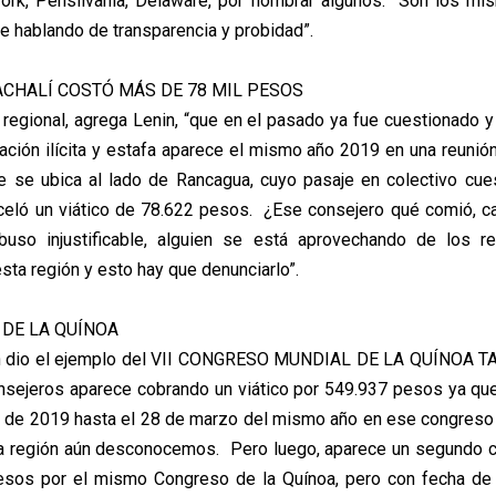
York, Pensilvania, Delaware, por nombrar algunos. Son los mi
le hablando de transparencia y probidad”.
ACHALÍ COSTÓ MÁS DE 78 MIL PESOS
 regional, agrega Lenin, “que en el pasado ya fue cuestionado 
ación ilícita y estafa aparece el mismo año 2019 en una reunió
e se ubica al lado de Rancagua, cuyo pasaje en colectivo cu
celó un viático de 78.622 pesos. ¿Ese consejero qué comió, c
buso injustificable, alguien se está aprovechando de los r
sta región y esto hay que denunciarlo”.
 DE LA QUÍNOA
n dio el ejemplo del VII CONGRESO MUNDIAL DE LA QUÍNOA 
nsejeros aparece cobrando un viático por 549.937 pesos ya q
 de 2019 hasta el 28 de marzo del mismo año en ese congreso
la región aún desconocemos. Pero luego, aparece un segundo c
esos por el mismo Congreso de la Quínoa, pero con fecha de i