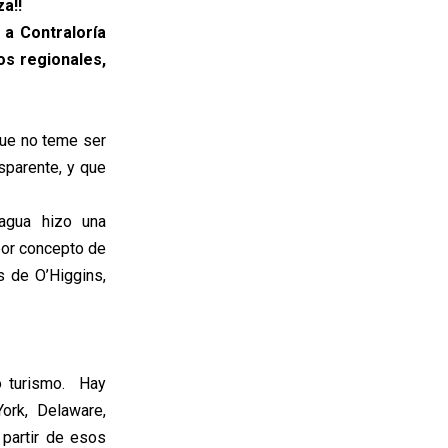
a!!
 a Contraloría
os regionales,
 que no teme ser
sparente, y que
cagua hizo una
 por concepto de
s de O’Higgins,
o turismo. Hay
ork, Delaware,
partir de esos