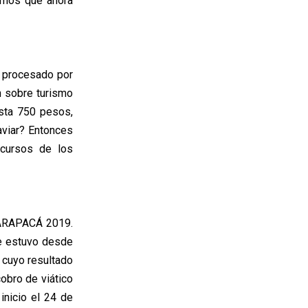
smos que ahora
y procesado por
n sobre turismo
esta 750 pesos,
aviar? Entonces
ecursos de los
TARAPACÁ 2019.
ue estuvo desde
 cuyo resultado
obro de viático
nicio el 24 de