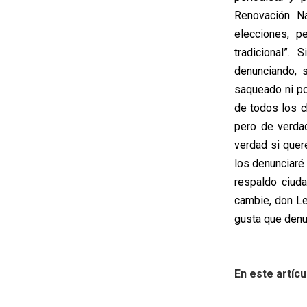
Renovación N
elecciones, p
tradicional”.
denunciando, 
saqueado ni po
de todos los c
pero de verdad
verdad si quer
los denunciaré 
respaldo ciud
cambie, don Le
gusta que denu
En este artícu