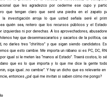
acional que les agradezco por cederme ese cupo y partic
ero que tengan claro que seré una piedra en el zapato par
 Si la investigación arroja lo que usted señala seré el pri
sea quién sea, reitero que los recursos públicos y el Estad
r izquierdas ni por derechas. A los aprovechadores, abusadore
hilenos hay que desenmascararlos y sacarlos de la política, cai
, no darles tres “chirlitos” y que sigan siendo candidatos. E
emos que esto cambie. Me importa un rábano si es PC, DC, RN
por igual si le meten las “manos al Estado”. Traerá costos, lo sé
adano que es lo que importa y lo que me dice la gente todo
nin, siga igual…no cambie”. Y hay un dicho que es relevante en C
ncie, entonces ¿pa’ qué me invitan si saben cómo me pongo?
lo