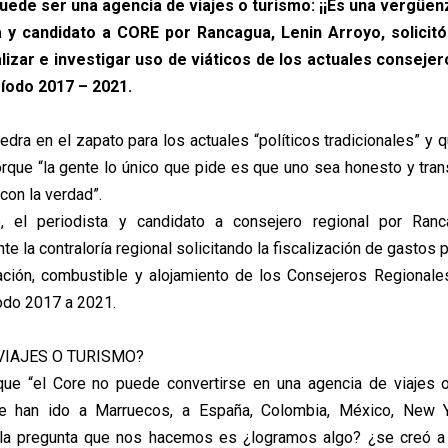
puede ser una agencia de viajes o turismo: ¡¡Es una vergüenz
ta y candidato a CORE por Rancagua, Lenin Arroyo, solicitó
alizar e investigar uso de viáticos de los actuales consejer
ríodo 2017 – 2021.
edra en el zapato para los actuales “políticos tradicionales” y
orque “la gente lo único que pide es que uno sea honesto y tran
con la verdad”.
 el periodista y candidato a consejero regional por Ran
te la contraloría regional solicitando la fiscalización de gastos
tación, combustible y alojamiento de los Consejeros Regionale
íodo 2017 a 2021.
VIAJES O TURISMO?
que “el Core no puede convertirse en una agencia de viajes 
e han ido a Marruecos, a España, Colombia, México, New Y
y la pregunta que nos hacemos es ¿logramos algo? ¿se creó a 