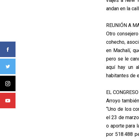
viajes a New 
andan en la cal
REUNIÓN A M
Otro consejero
cohecho, asoci
en Machalí, qu
pero se le can
aquí hay un a
habitantes de e
EL CONGRESO
Arroyo tambié
“Uno de los co
el 23 de marzo
o aporte para 
por 518.488 p