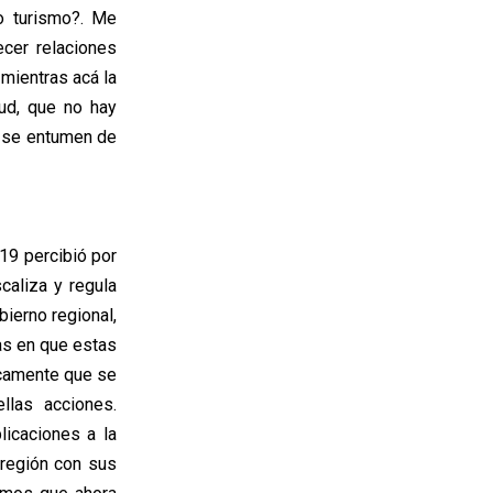
o turismo?. Me
cer relaciones
 mientras acá la
ud, que no hay
s se entumen de
19 percibió por
caliza y regula
ierno regional,
ías en que estas
icamente que se
llas acciones.
licaciones a la
 región con sus