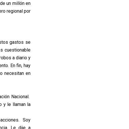
de un millón en
ero regional por
estos gastos se
es cuestionable
robos a diario y
to. En fin, hay
lo necesitan en
ción Nacional.
 y le llaman la
 acciones. Soy
ncia. Le dije a