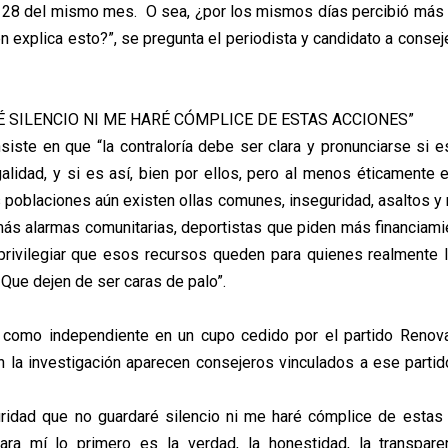
 28 del mismo mes. O sea, ¿por los mismos días percibió más 
n explica esto?”, se pregunta el periodista y candidato a consej
 SILENCIO NI ME HARÉ CÓMPLICE DE ESTAS ACCIONES”
nsiste en que “la contraloría debe ser clara y pronunciarse si 
egalidad, y si es así, bien por ellos, pero al menos éticamente 
 poblaciones aún existen ollas comunes, inseguridad, asaltos y 
más alarmas comunitarias, deportistas que piden más financiamien
 privilegiar que esos recursos queden para quienes realmente 
 Que dejen de ser caras de palo”.
 como independiente en un cupo cedido por el partido Renova
n la investigación aparecen consejeros vinculados a ese partido
uridad que no guardaré silencio ni me haré cómplice de estas
ara mí lo primero es la verdad, la honestidad, la transpare