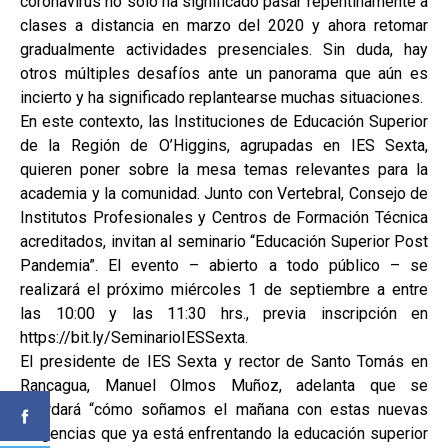
coronavirus no sólo ha significado pasar repentinamente a
clases a distancia en marzo del 2020 y ahora retomar
gradualmente actividades presenciales. Sin duda, hay
otros múltiples desafíos ante un panorama que aún es
incierto y ha significado replantearse muchas situaciones.
En este contexto, las Instituciones de Educación Superior
de la Región de O’Higgins, agrupadas en IES Sexta,
quieren poner sobre la mesa temas relevantes para la
academia y la comunidad. Junto con Vertebral, Consejo de
Institutos Profesionales y Centros de Formación Técnica
acreditados, invitan al seminario “Educación Superior Post
Pandemia”. El evento – abierto a todo público – se
realizará el próximo miércoles 1 de septiembre a entre
las 10:00 y las 11:30 hrs., previa inscripción en
https://bit.ly/SeminarioIESSexta.
El presidente de IES Sexta y rector de Santo Tomás en
Rancagua, Manuel Olmos Muñoz, adelanta que se
abordará “cómo soñamos el mañana con estas nuevas
exigencias que ya está enfrentando la educación superior