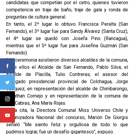
candidatas que competían por el cetro, quienes tuvieron
competencia en traje de baño, traje de gala y ronda de
preguntas de cultura general.
En tanto, el 2º lugar lo obtuvo Francisca Peralta (San
Fernando), el 3º lugar fue para Sandy Álvarez (Santa Cruz),
el 4º lugar se quedó con Josefa Pino (Rancagua),
mientras que el 5º lugar fue para Josefina Guzmán (San
Fernando).
A la ceremonia asistieron diversos alcaldes de la comuna,
entre ellos el Alcalde de San Fernando, Pablo Silva; el
Alcalde de Placilla, Tulio Contreras; el asesor del
delegado presidencial provincial de Colchagua, Jorge
Vásquez; en representación del alcalde de Chimbarongo,
Jonathan Cornejo y en representación de la comuna de
Las Cabras, Ana María Rojas.
En la cita, la Directora Comunal Miss Universo Chile y
Organizadora Nacional del concurso, Marión De Giorgis
señaló “Me siento feliz y orgullosa de todo lo que
pudimos lograr, fue un desafío gigantesco”, expuso.