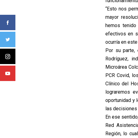
funcionamiento
“Esto nos perm
mayor resoluc
hemos tenido 
efectivos en 
ocurría en este
Por su parte,
Rodríguez, in
Microárea Colc
PCR Covid, lo
Clínico del Ho
lograremos ev
oportunidad y 
las decisiones 
En ese sentido
Red Asistenci
Región, lo cua