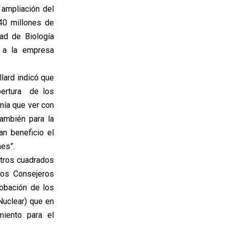
 ampliación del
40 millones de
ad de Biología
o a la empresa
llard indicó que
bertura de los
nía que ver con
ambién para la
n beneficio el
nes”.
etros cuadrados
los Consejeros
robación de los
Nuclear) que en
miento para el