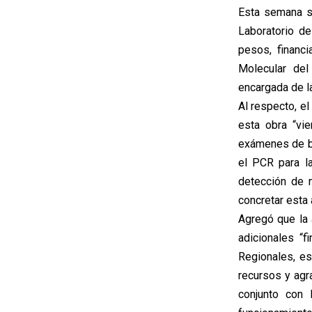
Esta semana se
Laboratorio d
pesos, financ
Molecular del
encargada de la
Al respecto, el
esta obra “vi
exámenes de bi
el PCR para l
detección de 
concretar esta
Agregó que la 
adicionales “
Regionales, es
recursos y agr
conjunto con 