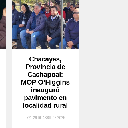
Chacayes,
Provincia de
Cachapoal:
MOP O’Higgins
inauguró
pavimento en
localidad rural
29 DE ABRIL DE 2025