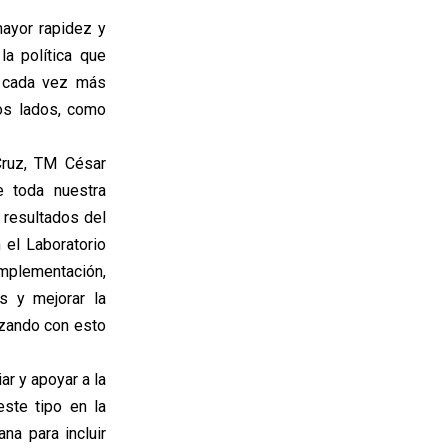
mayor rapidez y
a política que
n cada vez más
os lados, como
Cruz, TM César
e toda nuestra
 resultados del
el Laboratorio
implementación,
s y mejorar la
izando con esto
r y apoyar a la
ste tipo en la
na para incluir