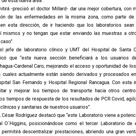
 de esta nueva área”.
itirá -precisó el doctor Millard- dar una mejor cobertura, con 
ión de las enfermedades en la misma zona, como parte de l
en esta dirección, de ir haciendo que los laboratorios sea
sí mismos y no tengan que estar enviando las muestras a otr
 caso”.
 el jefe de laboratorio clínico y UMT del Hospital de Santa 
dicó que “esta nueva sección beneficiará a los usuarios d
hagua-Cardenal Caro, mejorando el acceso y oportunidad de los
s cuales actualmente están siendo derivados y procesados en 
spital San Fernando y Hospital Regional Rancagua. Con esta 
itar y mejorar los tiempos de transporte hacia otros centro
los tiempos de respuesta de los resultados de PCR Covid, agil
clínicas y sanitarias de nuestros usuarios”.
, César Rodríguez destacó que “este Laboratorio viene a potencia
al O´Higgins, posicionándose como el tercer Laboratorio de e
l permitirá descentralizar prestaciones, abriendo una gran venta