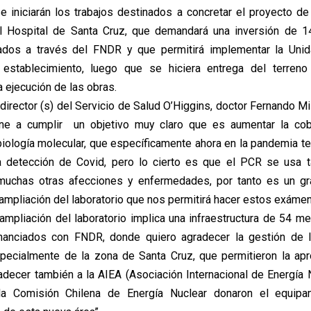
 iniciarán los trabajos destinados a concretar el proyecto de
el Hospital de Santa Cruz, que demandará una inversión de 1
iados a través del FNDR y que permitirá implementar la Unid
 establecimiento, luego que se hiciera entrega del terren
 ejecución de las obras.
 director (s) del Servicio de Salud O’Higgins, doctor Fernando Mi
ene a cumplir un objetivo muy claro que es aumentar la co
ología molecular, que específicamente ahora en la pandemia te
a detección de Covid, pero lo cierto es que el PCR se usa t
muchas otras afecciones y enfermedades, por tanto es un gra
 ampliación del laboratorio que nos permitirá hacer estos exáme
ampliación del laboratorio implica una infraestructura de 54 m
financiados con FNDR, donde quiero agradecer la gestión de 
pecialmente de la zona de Santa Cruz, que permitieron la ap
adecer también a la AIEA (Asociación Internacional de Energía 
la Comisión Chilena de Energía Nuclear donaron el equipa