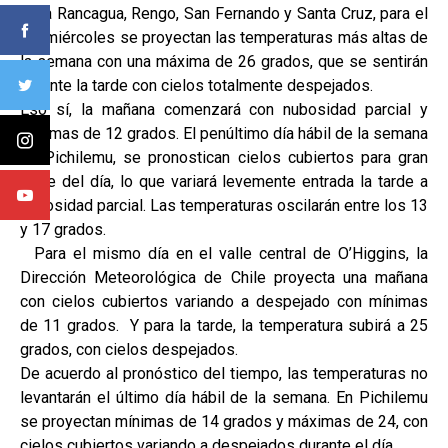
Para Rancagua, Rengo, San Fernando y Santa Cruz, para el
día miércoles se proyectan las temperaturas más altas de
la semana con una máxima de 26 grados, que se sentirán
durante la tarde con cielos totalmente despejados.
Eso sí, la mañana comenzará con nubosidad parcial y
mínimas de 12 grados. El penúltimo día hábil de la semana
en Pichilemu, se pronostican cielos cubiertos para gran
parte del día, lo que variará levemente entrada la tarde a
nubosidad parcial. Las temperaturas oscilarán entre los 13
y 17 grados.
Para el mismo día en el valle central de O’Higgins, la
Dirección Meteorológica de Chile proyecta una mañana
con cielos cubiertos variando a despejado con mínimas
de 11 grados. Y para la tarde, la temperatura subirá a 25
grados, con cielos despejados.
De acuerdo al pronóstico del tiempo, las temperaturas no
levantarán el último día hábil de la semana. En Pichilemu
se proyectan mínimas de 14 grados y máximas de 24, con
cielos cubiertos variando a despejados durante el día.