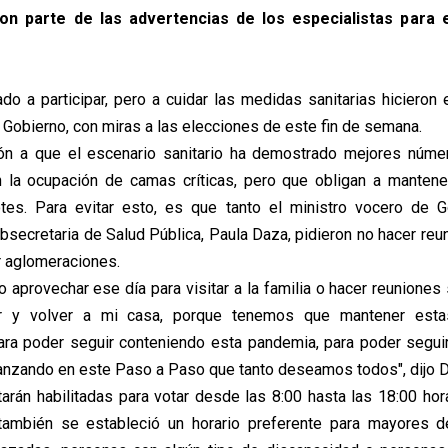
son parte de las advertencias de los especialistas para
ado a participar, pero a cuidar las medidas sanitarias hicieron 
 Gobierno, con miras a las elecciones de este fin de semana.
ión a que el escenario sanitario ha demostrado mejores númer
 la ocupación de camas críticas, pero que obligan a mantener
otes. Para evitar esto, es que tanto el ministro vocero de G
subsecretaria de Salud Pública, Paula Daza, pidieron no hacer re
r aglomeraciones.
 aprovechar ese día para visitar a la familia o hacer reuniones 
ar y volver a mi casa, porque tenemos que mantener est
ara poder seguir conteniendo esta pandemia, para poder segu
anzando en este Paso a Paso que tanto deseamos todos", dijo 
rán habilitadas para votar desde las 8:00 hasta las 18:00 ho
también se estableció un horario preferente para mayores d