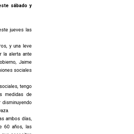
 este sábado y
este jueves las
os, y una leve
 la alerta ante
obierno, Jaime
uniones sociales
sociales, tengo
as medidas de
ir disminuyendo
Daza.
ras ambos días,
e 60 años, las