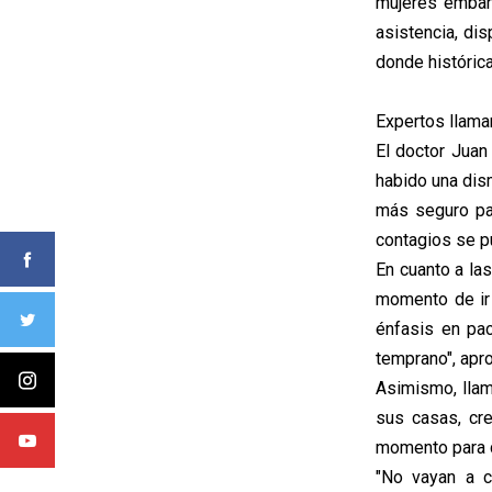
mujeres embar
asistencia, di
donde histórica
Expertos llama
El doctor Juan 
habido una dis
más seguro par
contagios se p
En cuanto a las
momento de ir 
énfasis en pac
temprano", apro
Asimismo, llam
sus casas, cre
momento para c
"No vayan a c