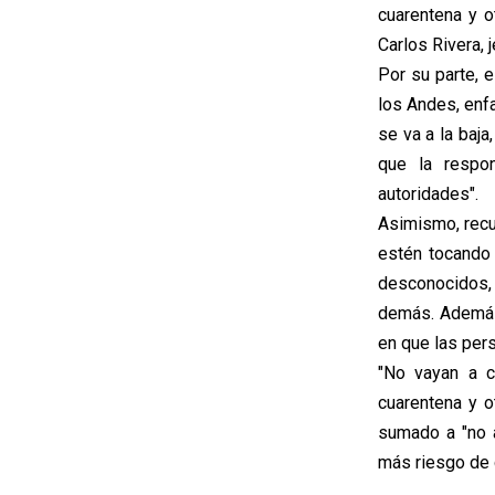
cuarentena y ot
Carlos Rivera, 
Por su parte, e
los Andes, enf
se va a la baja
que la respon
autoridades".
Asimismo, recu
estén tocando 
desconocidos, y
demás. Además, 
en que las pers
"No vayan a c
cuarentena y ot
sumado a "no a
más riesgo de 