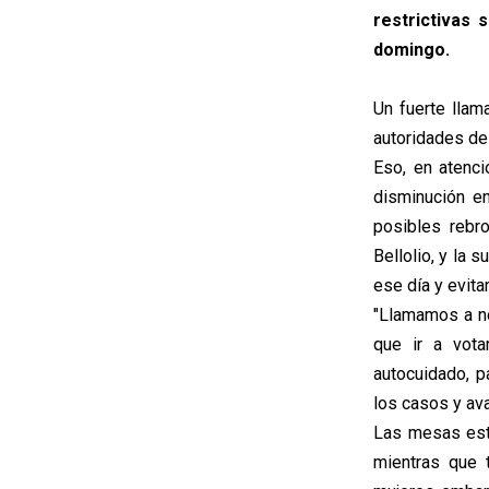
restrictivas 
domingo.
Un fuerte llam
autoridades de
Eso, en atenc
disminución en
posibles rebr
Bellolio, y la 
ese día y evita
"Llamamos a no
que ir a vot
autocuidado, p
los casos y av
Las mesas esta
mientras que 