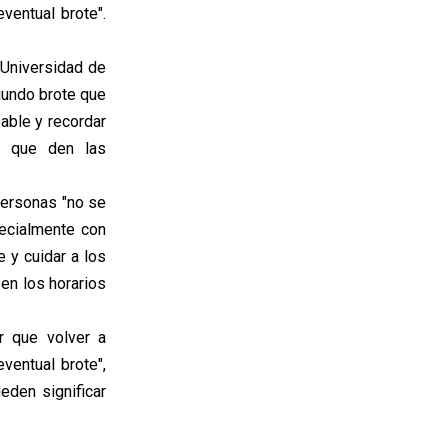
eventual brote".
a Universidad de
gundo brote que
sable y recordar
es que den las
personas "no se
pecialmente con
e y cuidar a los
 en los horarios
r que volver a
eventual brote",
eden significar