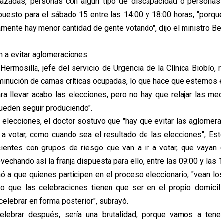
azadas, personas con algún tipo de discapacidad o personas
spuesto para el sábado 15 entre las 14:00 y 18:00 horas, "porqu
mente hay menor cantidad de gente votando", dijo el ministro Bel
n a evitar aglomeraciones
Hermosilla, jefe del servicio de Urgencia de la Clínica Biobío,
minución de camas críticas ocupadas, lo que hace que estemos 
a llevar acabo las elecciones, pero no hay que relajar las me
ueden seguir produciendo".
 elecciones, el doctor sostuvo que "hay que evitar las aglomera
a votar, como cuando sea el resultado de las elecciones", Est
ientes con grupos de riesgo que van a ir a votar, que vayan
vechando así la franja dispuesta para ello, entre las 09:00 y las 
ó a que quienes participen en el proceso eleccionario, "vean lo
o que las celebraciones tienen que ser en el propio domicil
elebrar en forma posterior", subrayó.
elebrar después, sería una brutalidad, porque vamos a tene