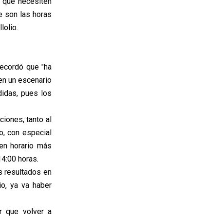
 que necesiten
e son las horas
lolio.
 recordó que "ha
en un escenario
didas, pues los
ciones, tanto al
o, con especial
 en horario más
14:00 horas.
s resultados en
io, ya va haber
r que volver a