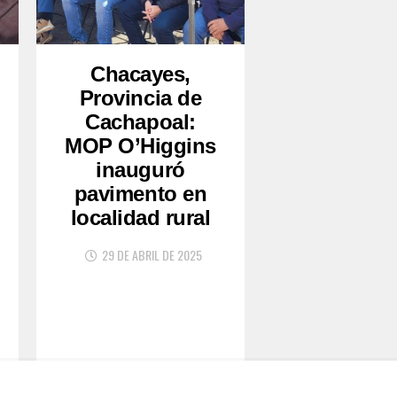
Chacayes,
Provincia de
Cachapoal:
MOP O’Higgins
inauguró
pavimento en
localidad rural
29 DE ABRIL DE 2025