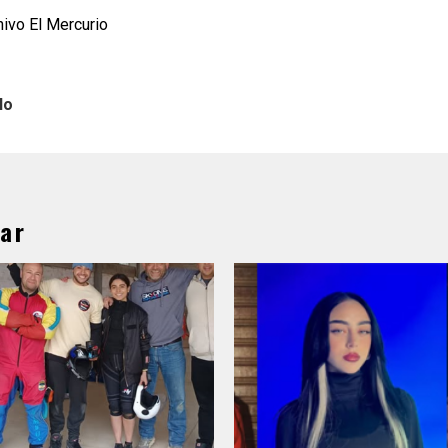
hivo El Mercurio
lo
ar