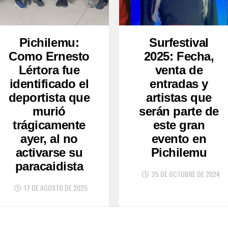
Pichilemu:
Surfestival
Como Ernesto
2025: Fecha,
Lértora fue
venta de
identificado el
entradas y
deportista que
artistas que
murió
serán parte de
trágicamente
este gran
ayer, al no
evento en
activarse su
Pichilemu
paracaidista
25 DE OCTUBRE DE 2024
17 DE AGOSTO DE 2025