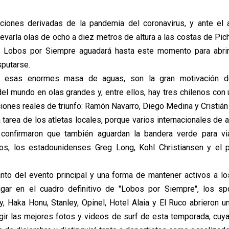
cciones derivadas de la pandemia del coronavirus, y ante el
levaría olas de ocho a diez metros de altura a las costas de Pic
 Lobos por Siempre aguadará hasta este momento para abrir
sputarse.
e esas enormes masa de aguas, son la gran motivación d
del mundo en olas grandes y, entre ellos, hay tres chilenos con 
iones reales de triunfo: Ramón Navarro, Diego Medina y Cristián
a tarea de los atletas locales, porque varios internacionales de 
 confirmaron que también aguardan la bandera verde para viaj
los, los estadounidenses Greg Long, Kohl Christiansen y el 
to del evento principal y una forma de mantener activos a lo
ugar en el cuadro definitivo de "Lobos por Siempre", los sp
, Haka Honu, Stanley, Opinel, Hotel Alaia y El Ruco abrieron 
legir las mejores fotos y videos de surf de esta temporada, cuy