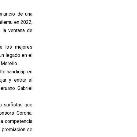
 anuncio de una
hilemu en 2022,
 la ventana de
e los mejores
un legado en el
 Merello.
alto hándicap en
ar y entrar al
peruano Gabriel
s surfistas que
onsors Corona,
una competencia
a premiación se