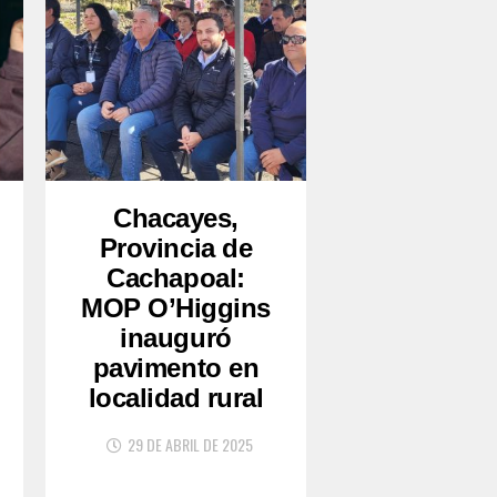
Chacayes,
Provincia de
Cachapoal:
MOP O’Higgins
inauguró
pavimento en
localidad rural
29 DE ABRIL DE 2025