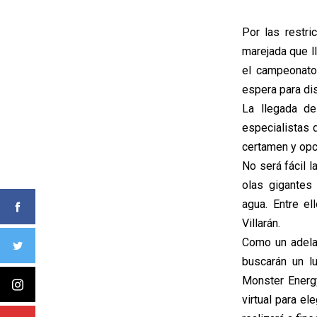
Por las restri
marejada que l
el campeonato
espera para di
La llegada d
especialistas 
certamen y opc
No será fácil l
olas gigantes
agua. Entre el
Villarán.
Como un adelan
buscarán un l
Monster Energy
virtual para e