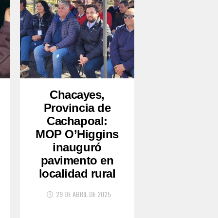
Chacayes,
Provincia de
Cachapoal:
MOP O’Higgins
inauguró
pavimento en
localidad rural
29 DE ABRIL DE 2025