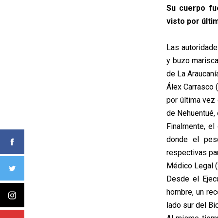
Su cuerpo fue
visto por últi
Las autoridade
y buzo marisca
de La Araucanía
Álex Carrasco (
por última vez
de Nehuentué, 
Finalmente, el
donde el pesc
respectivas par
Médico Legal 
Desde el Ejec
hombre, un rec
lado sur del Bi