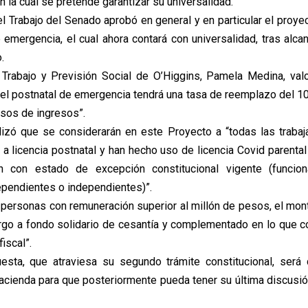
 la cual se pretende garantizar su universalidad.
l Trabajo del Senado aprobó en general y en particular el proye
e emergencia, el cual ahora contará con universalidad, tras alca
.
Trabajo y Previsión Social de O’Higgins, Pamela Medina, valoró
“el postnatal de emergencia tendrá una tasa de reemplazo del 1
esos de ingresos”.
izó que se considerarán en este Proyecto a “todas las traba
a licencia postnatal y han hecho uso de licencia Covid parental
n con estado de excepción constitucional vigente (funciona
ependientes o independientes)”.
 personas con remuneración superior al millón de pesos, el mont
rgo a fondo solidario de cesantía y complementado en lo que 
iscal”.
esta, que atraviesa su segundo trámite constitucional, será 
cienda para que posteriormente pueda tener su última discusión