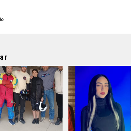
lo
ar