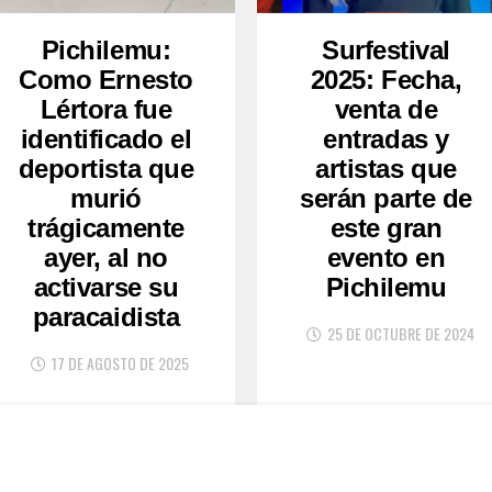
Pichilemu:
Surfestival
Como Ernesto
2025: Fecha,
Lértora fue
venta de
identificado el
entradas y
deportista que
artistas que
murió
serán parte de
trágicamente
este gran
ayer, al no
evento en
activarse su
Pichilemu
paracaidista
25 DE OCTUBRE DE 2024
17 DE AGOSTO DE 2025