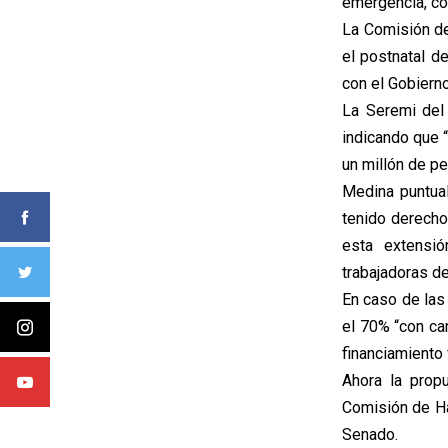
emergencia, con
La Comisión de
el postnatal d
con el Gobierno
La Seremi del 
indicando que 
un millón de p
Medina puntual
tenido derecho 
esta extensió
trabajadoras d
En caso de las
el 70% “con ca
financiamiento f
Ahora la propu
Comisión de Ha
Senado.