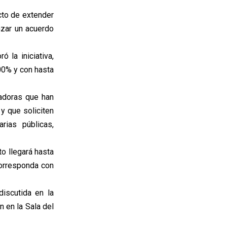
cto de extender
nzar un acuerdo
 la iniciativa,
00% y con hasta
jadoras que han
 y que soliciten
rias públicas,
o llegará hasta
corresponda con
discutida en la
 en la Sala del