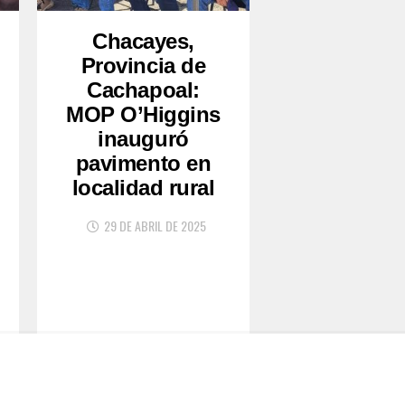
Chacayes,
Provincia de
Cachapoal:
MOP O’Higgins
inauguró
pavimento en
localidad rural
29 DE ABRIL DE 2025