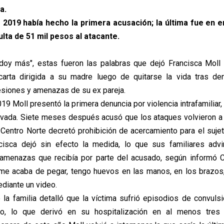
a.
 2019 había hecho la primera acusación; la última fue en 
ulta de 51 mil pesos al atacante.
doy más", estas fueron las palabras que dejó Francisca Moll
carta dirigida a su madre luego de quitarse la vida tras den
siones y amenazas de su ex pareja.
9 Moll presentó la primera denuncia por violencia intrafamiliar,
ivada. Siete meses después acusó que los ataques volvieron a 
a Centro Norte decretó prohibición de acercamiento para el suje
cisca dejó sin efecto la medida, lo que sus familiares advi
 amenazas que recibía por parte del acusado, según informó C
, me acaba de pegar, tengo huevos en las manos, en los brazo
ediante un video.
la familia detalló que la víctima sufrió episodios de convuls
o, lo que derivó en su hospitalización en al menos tres 