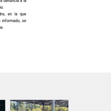
ma denuncia a la
io.
dre, en la que
o informado, se
a.