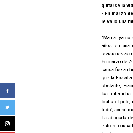
quitarse la vid
- En marzo de
le valió una m
"Mamá, ya no 
años, en una 
ocasiones agre
En marzo de 201
causa fue arch
que la Fiscalí
obstante, Fran
las reiteradas
tiraba el pelo
todo", acusó m
La abogada de 
estrés causad