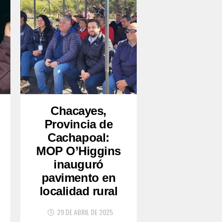
Chacayes,
Provincia de
Cachapoal:
MOP O’Higgins
inauguró
pavimento en
localidad rural
29 DE ABRIL DE 2025