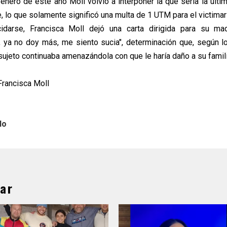
enero de este año Moll volvió a interponer la que sería la últi
e, lo que solamente significó una multa de 1 UTM para el victimar
idarse, Francisca Moll dejó una carta dirigida para su ma
 ya no doy más, me siento sucia", determinación que, según l
sujeto continuaba amenazándola con que le haría daño a su famili
Francisca Moll
lo
ar