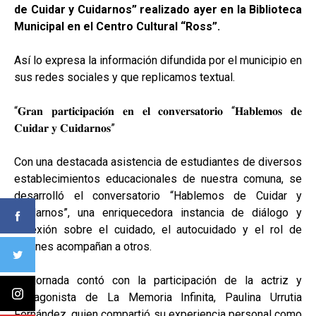
de Cuidar y Cuidarnos” realizado ayer en la Biblioteca
Municipal en el Centro Cultural “Ross”.
Así lo expresa la información difundida por el municipio en
sus redes sociales y que replicamos textual.
“𝐆𝐫𝐚𝐧 𝐩𝐚𝐫𝐭𝐢𝐜𝐢𝐩𝐚𝐜𝐢𝐨́𝐧 𝐞𝐧 𝐞𝐥 𝐜𝐨𝐧𝐯𝐞𝐫𝐬𝐚𝐭𝐨𝐫𝐢𝐨 “𝐇𝐚𝐛𝐥𝐞𝐦𝐨𝐬 𝐝𝐞
𝐂𝐮𝐢𝐝𝐚𝐫 𝐲 𝐂𝐮𝐢𝐝𝐚𝐫𝐧𝐨𝐬”
Con una destacada asistencia de estudiantes de diversos
establecimientos educacionales de nuestra comuna, se
desarrolló el conversatorio “Hablemos de Cuidar y
Cuidarnos”, una enriquecedora instancia de diálogo y
reflexión sobre el cuidado, el autocuidado y el rol de
quienes acompañan a otros.
La jornada contó con la participación de la actriz y
protagonista de La Memoria Infinita, Paulina Urrutia
Fernández, quien compartió su experiencia personal como