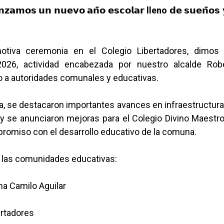
𝗻𝘇𝗮𝗺𝗼𝘀
𝘂𝗻
𝗻𝘂𝗲𝘃𝗼
𝗮𝗻̃𝗼
𝗲𝘀𝗰𝗼𝗹𝗮𝗿 lleno
𝗱𝗲 𝘀𝘂𝗲𝗻̃𝗼𝘀
tiva ceremonia en el Colegio Libertadores, dimos i
026, actividad encabezada por nuestro alcalde Rob
o a autoridades comunales y educativas.
ia, se destacaron importantes avances en infraestructura
 y se anunciaron mejoras para el Colegio Divino Maestro
romiso con el desarrollo educativo de la comuna.
a las comunidades educativas:
na Camilo Aguilar
ertadores