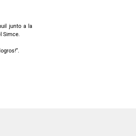
il junto a la
l Simce.
ogros!”.