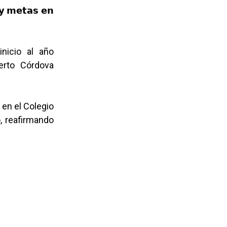
 𝘆 𝗺𝗲𝘁𝗮𝘀 𝗲𝗻
nicio al año
erto Córdova
 en el Colegio
, reafirmando