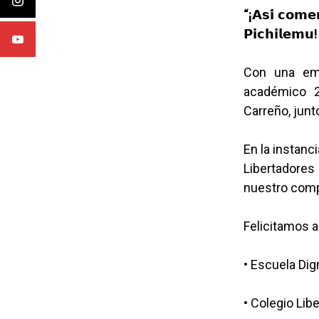
“¡𝗔𝘀𝗶́ 𝗰𝗼𝗺
𝗣𝗶𝗰𝗵𝗶𝗹𝗲𝗺𝘂!
Con una emo
académico 2
Carreño, junt
En la instanc
Libertadores
nuestro comp
Felicitamos 
• Escuela Dig
• Colegio Lib