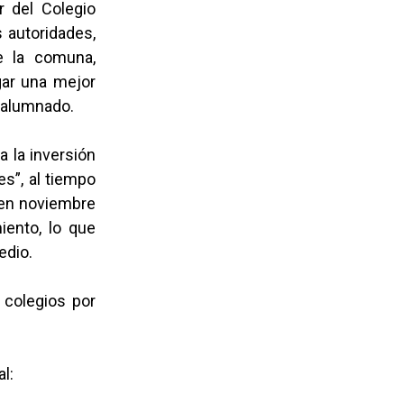
r del Colegio
s autoridades,
e la comuna,
gar una mejor
 alumnado.
a la inversión
es”, al tiempo
-en noviembre
iento, lo que
edio.
 colegios por
ual: