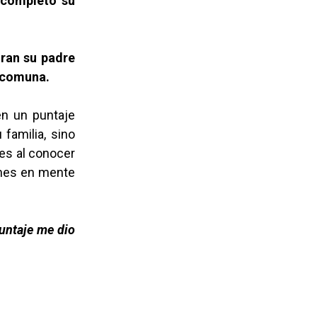
 completó su
gran su padre
 comuna.
 en un puntaje
 familia, sino
tes al conocer
ienes en mente
puntaje me dio