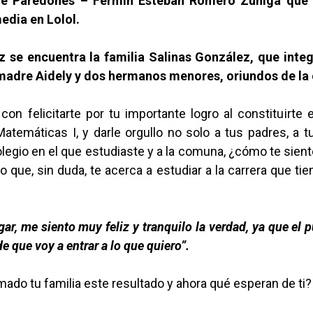
de Paredones – Fermín Esteban Romero Zúñiga que
dia en Lolol.
z se encuentra la familia Salinas González, que inte
madre Aidely y dos hermanos menores, oriundos de la
 con felicitarte por tu importante logro al constituirte
atemáticas I, y darle orgullo no solo a tus padres, a tu
legio en el que estudiaste y a la comuna, ¿cómo te sien
o que, sin duda, te acerca a estudiar a la carrera que t
gar, me siento muy feliz y tranquilo la verdad, ya que el 
e que voy a entrar a lo que quiero”.
do tu familia este resultado y ahora qué esperan de ti?