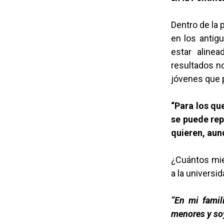
Dentro de la 
en los antig
estar aline
resultados no
jóvenes que 
“Para los qu
se puede rep
quieren, aun
¿Cuántos miem
a la universi
“En mi famil
menores y soy