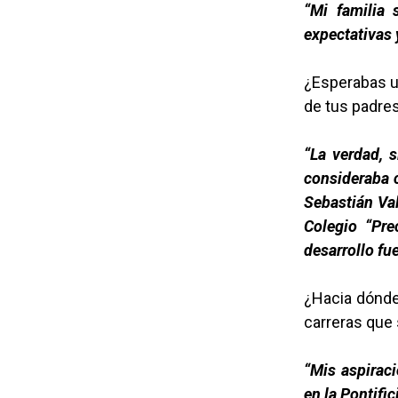
“Mi familia 
expectativas 
¿Esperabas un
de tus padre
“La verdad, 
consideraba c
Sebastián Val
Colegio “Pre
desarrollo fu
¿Hacia dónde
carreras que
“Mis aspiraci
en la Pontifi