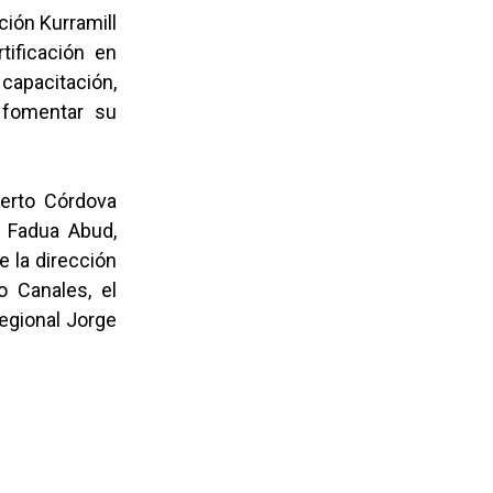
ción Kurramill
tificación en
capacitación,
y fomentar su
berto Córdova
a Fadua Abud,
 la dirección
o Canales, el
regional Jorge