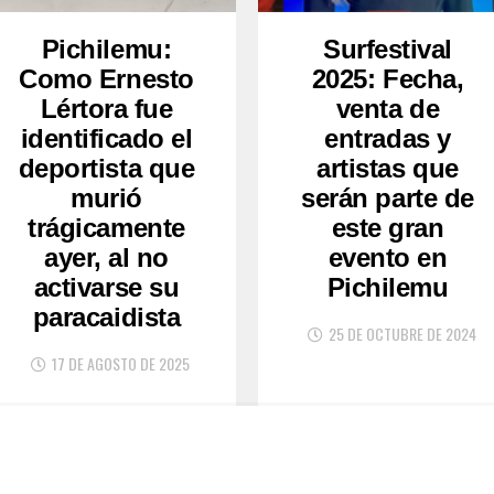
Pichilemu:
Surfestival
Como Ernesto
2025: Fecha,
Lértora fue
venta de
identificado el
entradas y
deportista que
artistas que
murió
serán parte de
trágicamente
este gran
ayer, al no
evento en
activarse su
Pichilemu
paracaidista
25 DE OCTUBRE DE 2024
17 DE AGOSTO DE 2025