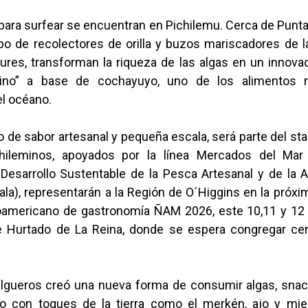
para surfear se encuentran en Pichilemu. Cerca de Punt
o de recolectores de orilla y buzos mariscadores de l
iures, transforman la riqueza de las algas en un innova
ino” a base de cochayuyo, uno de los alimentos
l océano.
 de sabor artesanal y pequeña escala, será parte del st
chileminos, apoyados por la línea Mercados del Ma
 Desarrollo Sustentable de la Pesca Artesanal y de la 
a), representarán a la Región de O´Higgins en la próxi
inoamericano de gastronomía ÑAM 2026, este 10,11 y 12 d
 Hurtado de La Reina, donde se espera congregar ce
algueros creó una nueva forma de consumir algas, snac
o con toques de la tierra como el merkén, ajo y mie