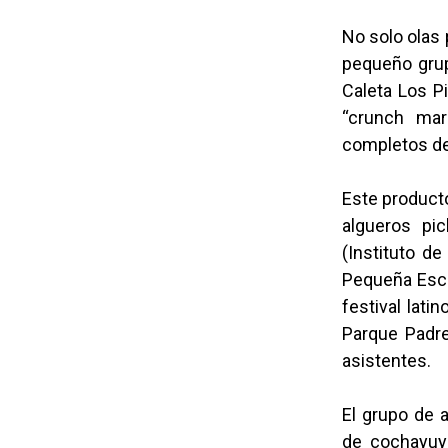
No solo olas 
pequeño grup
Caleta Los P
“crunch mar
completos de
Este producto
algueros pi
(Instituto de
Pequeña Escal
festival lat
Parque Padre
asistentes.
El grupo de 
de cochayuy