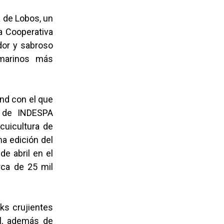
a de Lobos, un
a Cooperativa
dor y sabroso
 marinos más
and con el que
r de INDESPA
Acuicultura de
ma edición del
e abril en el
rca de 25 mil
ks crujientes
l, además de