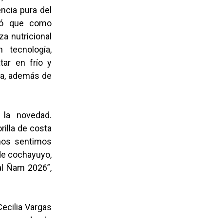
ncia pura del
ntó que como
a nutricional
tecnología,
tar en frío y
ma, además de
 la novedad.
rilla de costa
nos sentimos
 de cochayuyo,
al Ñam 2026”,
Cecilia Vargas