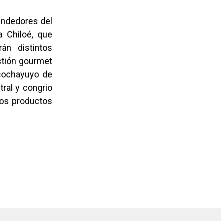
endedores del
 Chiloé, que
án distintos
stión gourmet
cochayuyo de
ral y congrio
sos productos