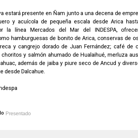
va estará presente en Ñam junto a una decena de empr
uero y acuícola de pequeña escala desde Arica hasta
r la línea Mercados del Mar del INDESPA, ofrecer
omo hamburguesas de bonito de Arica, conservas de o
breca y cangrejo dorado de Juan Fernández; café de 
, choritos y salmón ahumado de Hualaihué, merluza aust
ahuac, además de jaiba y piure seco de Ancud y diver
te desde Dalcahue.
Indespa
lo
Presentado