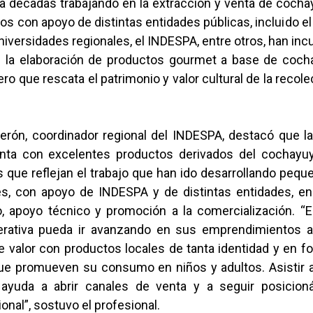
va décadas trabajando en la extracción y venta de cocha
s con apoyo de distintas entidades públicas, incluido el
universidades regionales, el INDESPA, entre otros, han in
n la elaboración de productos gourmet a base de coch
ro que rescata el patrimonio y valor cultural de la recolec
.
erón, coordinador regional del INDESPA, destacó que l
nta con excelentes productos derivados del cochayu
 que reflejan el trabajo que han ido desarrollando peq
es, con apoyo de INDESPA y de distintas entidades, en
, apoyo técnico y promoción a la comercialización. “Es
rativa pueda ir avanzando en sus emprendimientos a
 valor con productos locales de tanta identidad y en f
 que promueven su consumo en niños y adultos. Asistir a
 ayuda a abrir canales de venta y a seguir posicion
nal”, sostuvo el profesional.