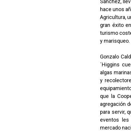
Sánchez, lle
hace unos año
Agricultura, 
gran éxito e
turismo coste
y marisqueo
Gonzalo Cald
´Higgins cue
algas marinas
y recolector
equipamiento
que la Coope
agregación de
para servir,
eventos les
mercado nacio