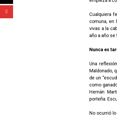
empieza a con
Cualquiera f
comuna, en l
vivas a la ca
año a año se 
Nunca es ta
Una reflexió
Maldonado, qu
de un “escudo
como ganador
Hernán Mart
porteña. Escu
No ocurrió lo