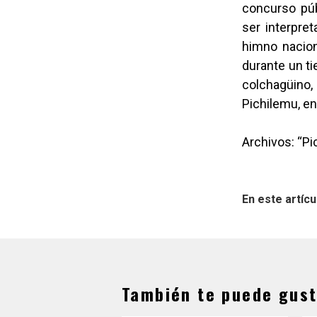
concurso púb
ser interpret
himno naciona
durante un ti
colchagüino,
Pichilemu, en
Archivos: “P
En este artícu
También te puede gust