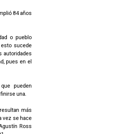
mplió 84 años
dad o pueblo
, esto sucede
s autoridades
d, pues en el
s que pueden
inirse una.
 resultan más
la vez se hace
 Agustín Ross