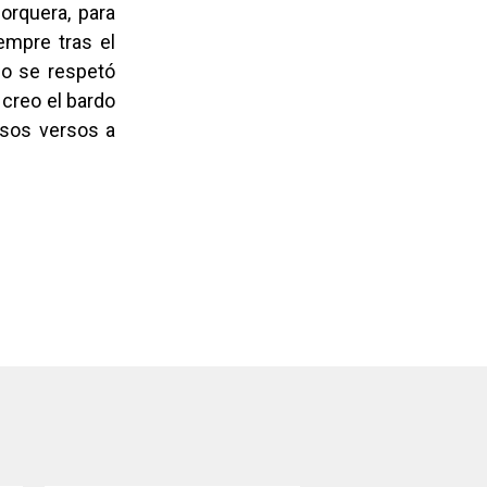
orquera, para
iempre tras el
olo se respetó
 creo el bardo
osos versos a