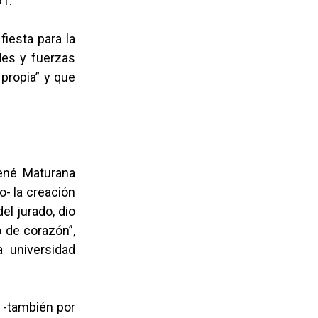
91.
iesta para la
des y fuerzas
 propia” y que
René Maturana
o- la creación
el jurado, dio
 de corazón”,
 universidad
0 -también por