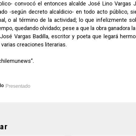
lico- convocó el entonces alcalde José Lino Vargas J
ado -según decreto alcaldicio- en todo acto público, s
l, o al término de la actividad; lo que infelizmente s
empo, quedando olvidado; pese a que la obra ganadora la
 José Vargas Badilla, escritor y poeta que legará herm
 varias creaciones literarias.
ichilemunews”.
lo
Presentado
ar