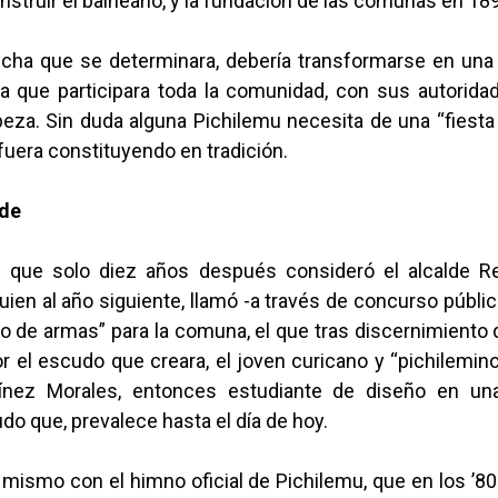
struir el balneario, y la fundación de las comunas en 18
echa que se determinara, debería transformarse en una f
a que participara toda la comunidad, con sus autorida
beza. Sin duda alguna Pichilemu necesita de una “fiesta
fuera constituyendo en tradición.
rde
n que solo diez años después consideró el alcalde 
ien al año siguiente, llamó -a través de concurso públic
 de armas” para la comuna, el que tras discernimiento d
 el escudo que creara, el joven curicano y “pichilemino
ínez Morales, entonces estudiante de diseño en una
do que, prevalece hasta el día de hoy.
 mismo con el himno oficial de Pichilemu, que en los ’8