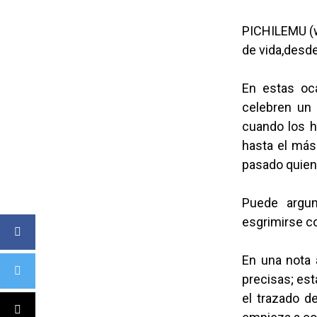
PICHILEMU (w
de vida,desde
En estas oc
celebren un 
cuando los h
hasta el más
pasado quiene
Puede argum
esgrimirse c
En una nota 
precisas; est
el trazado d