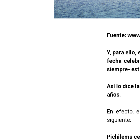
Fuente:
www.
Y, para ello
fecha celeb
siempre- est
Así lo dice 
años.
En efecto, e
siguiente:
Pichilemu ce