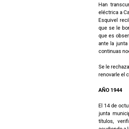
Han transcur
eléctrica a C
Esquivel reci
que se le bon
que es obser
ante la junta
continuas noc
Se le rechaza
renovarle el 
AÑO 1944
El 14 de oct
junta munici
títulos, ver
acudiendo a l