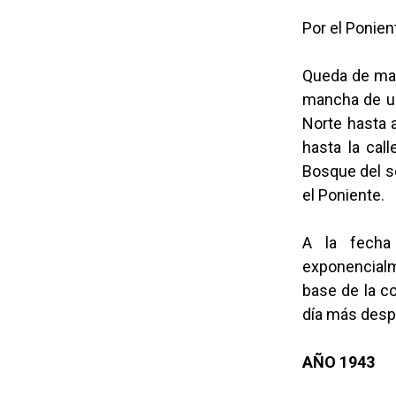
Por el Ponien
Queda de man
mancha de un
Norte hasta a
hasta la call
Bosque del se
el Poniente.
A la fecha 
exponencialme
base de la c
día más desp
AÑO 1943