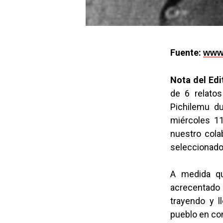
Fuente:
www.
Nota del Ed
de 6 relatos
Pichilemu d
miércoles 1
nuestro cola
seleccionado
A medida qu
acrecentado 
trayendo y l
pueblo en con