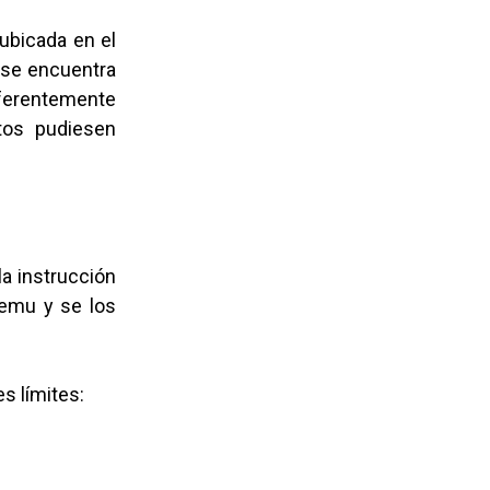
ubicada en el
- se encuentra
eferentemente
tos pudiesen
la instrucción
ilemu y se los
s límites: