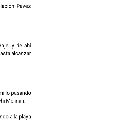
blación Pavez
ajel y de ahí
hasta alcanzar
amillo pasando
hi Molinari.
ndo a la playa