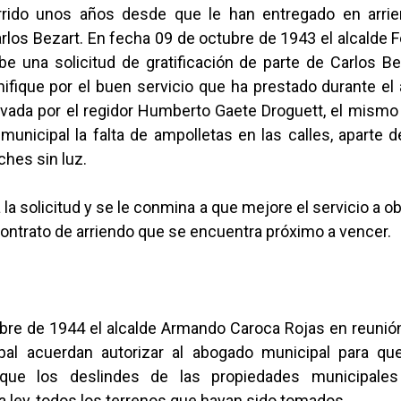
rido unos años desde que le han entregado en arrie
arlos Bezart. En fecha 09 de octubre de 1943 el alcalde Fe
be una solicitud de gratificación de parte de Carlos B
ifique por el buen servicio que ha prestado durante el
vada por el regidor Humberto Gaete Droguett, el mismo
 municipal la falta de ampolletas en las calles, aparte
hes sin luz.
 la solicitud y se le conmina a que mejore el servicio a o
contrato de arriendo que se encuentra próximo a vencer.
ubre de 1944 el alcalde Armando Caroca Rojas en reunión
pal acuerdan autorizar al abogado municipal para qu
ifique los deslindes de las propiedades municipale
a ley, todos los terrenos que hayan sido tomados.