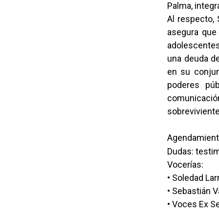
Palma, integ
Al respecto,
asegura que 
adolescentes 
una deuda de
en su conjun
poderes públ
comunicación
sobreviviente
Agendamient
Dudas: testi
Vocerías:
• Soledad Lar
• Sebastián 
• Voces Ex 