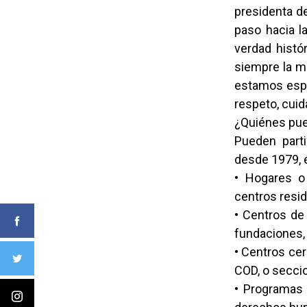
presidenta d
paso hacia l
verdad histó
siempre la ma
estamos espe
respeto, cuid
¿Quiénes pue
Pueden parti
desde 1979, e
• Hogares o
centros resid
• Centros de
fundaciones,
• Centros cer
COD, o secci
• Programas 