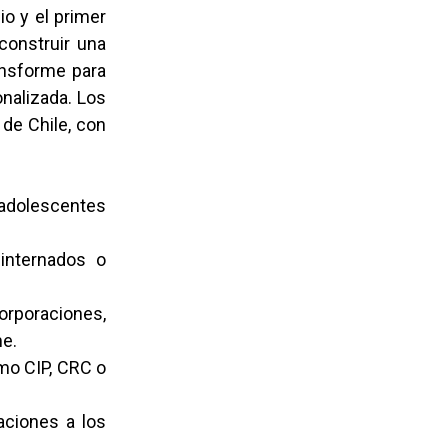
o y el primer
construir una
ansforme para
onalizada. Los
de Chile, con
 adolescentes
internados o
orporaciones,
me.
omo CIP, CRC o
aciones a los