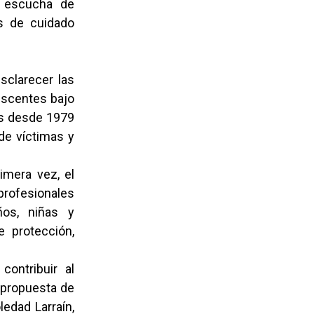
e escucha de
s de cuidado
sclarecer las
escentes bajo
os desde 1979
de víctimas y
imera vez, el
rofesionales
ños, niñas y
 protección,
ontribuir al
a propuesta de
ledad Larraín,