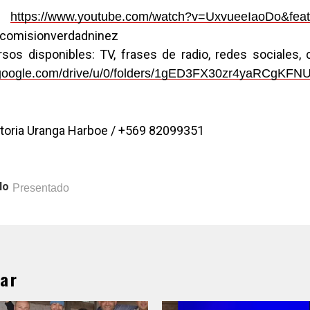
t:
https://www.youtube.com/watch?v=UxvueeIaoDo&feat
@comisionverdadninez
rsos disponibles: TV, frases de radio, redes sociales, 
e.google.com/drive/u/0/folders/1gED3FX30zr4yaRCgKF
ctoria Uranga Harboe / +569 82099351
lo
Presentado
ar