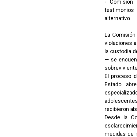
- Comisión 
testimonios
alternativo
La Comisión 
violaciones 
la custodia 
— se encuent
sobreviviente
El proceso d
Estado abre
especializa
adolescente
recibieron ab
Desde la Co
esclarecimien
medidas de re