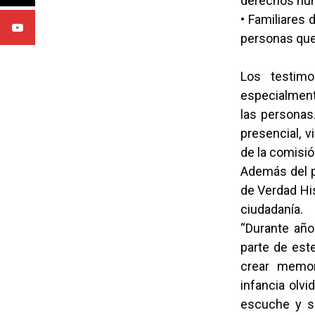
derechos hu
• Familiares
personas que 
Los testimo
especialmente
las personas
presencial, v
de la comisi
Además del p
de Verdad His
ciudadanía.
“Durante año
parte de este
crear memor
infancia olv
escuche y se