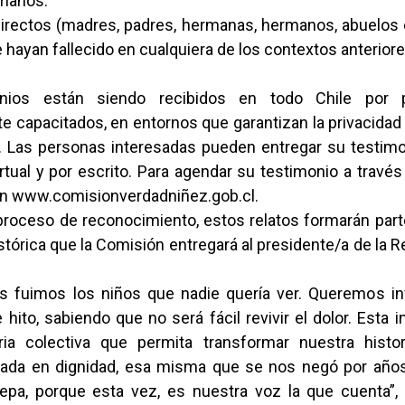
manos.
 directos (madres, padres, hermanas, hermanos, abuelos 
hayan fallecido en cualquiera de los contextos anteriore
nios están siendo recibidos en todo Chile por p
 capacitados, en entornos que garantizan la privacidad
. Las personas interesadas pueden entregar su testim
irtual y por escrito. Para agendar su testimonio a través
ón www.comisionverdadniñez.gob.cl.
roceso de reconocimiento, estos relatos formarán part
tórica que la Comisión entregará al presidente/a de la Re
s fuimos los niños que nadie quería ver. Queremos inv
 hito, sabiendo que no será fácil revivir el dolor. Esta i
ia colectiva que permita transformar nuestra histor
idada en dignidad, esa misma que se nos negó por años
pa, porque esta vez, es nuestra voz la que cuenta”, 