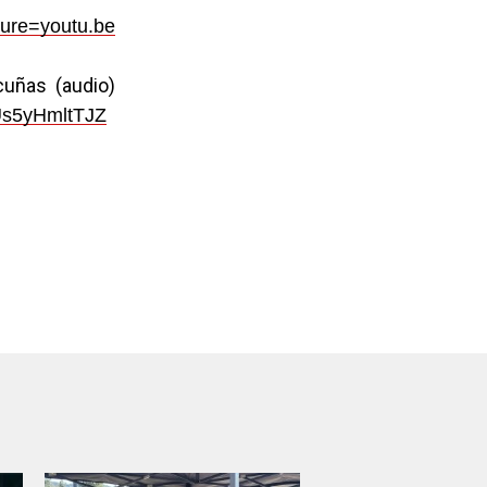
ure=youtu.be
cuñas (audio)
NUs5yHmltTJZ