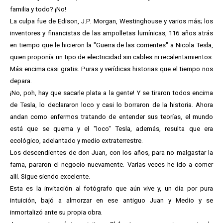
familia y todo? ¡No!
La culpa fue de Edison, J.P. Morgan, Westinghouse y varios más; los
inventores y financistas de las ampolletas lumínicas, 116 años atrás
en tiempo que le hicieron la "Guerra de las corrientes" a Nicola Tesla,
quien proponía un tipo de electricidad sin cables ni recalentamientos.
Más encima casi gratis. Puras y verídicas historias que el tiempo nos
depara.
¡No, poh, hay que sacarle plata a la gente! Y se tiraron todos encima
de Tesla, lo declararon loco y casi lo borraron de la historia. Ahora
andan como enfermos tratando de entender sus teorías, el mundo
está que se quema y el "loco" Tesla, además, resulta que era
ecológico, adelantado y medio extraterrestre.
Los descendientes de don Juan, con los años, para no malgastar la
fama, pararon el negocio nuevamente. Varias veces he ido a comer
allí. Sigue siendo excelente.
Esta es la invitación al fotógrafo que aún vive y, un día por pura
intuición, bajó a almorzar en ese antiguo Juan y Medio y se
inmortalizó ante su propia obra.