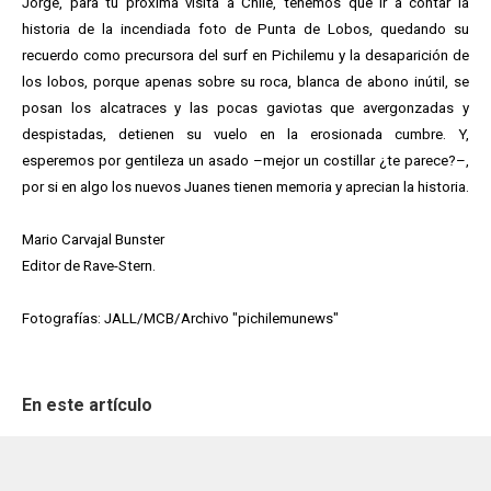
Jorge, para tu próxima visita a Chile, tenemos que ir a contar la
historia de la incendiada foto de Punta de Lobos, quedando su
recuerdo como precursora del surf en Pichilemu y la desaparición de
los lobos, porque apenas sobre su roca, blanca de abono inútil, se
posan los alcatraces y las pocas gaviotas que avergonzadas y
despistadas, detienen su vuelo en la erosionada cumbre. Y,
esperemos por gentileza un asado –mejor un costillar ¿te parece?–,
por si en algo los nuevos Juanes tienen memoria y aprecian la historia.
Mario Carvajal Bunster
Editor de Rave-Stern.
Fotografías: JALL/MCB/Archivo "pichilemunews"
En este artículo