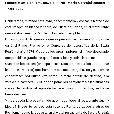
Fuente: www.pichilemunews.cl – Por: Mario Carvajal Bunster –
17.04.2020
Debiéramos, mirando esta foto, hacer memoria y contar la historia de
esta imagen en blanco y negro, de Punta de Lobos, en el restaurante
que estaba camino a Pichilemu llamado Juan y Medio.
Entiendo, sin duda, que es la que se presentó, en tamaño 30x40, y que
ganó el Primer Premio en el Concurso de fotografías de la Sexta
Región el año 1974. Y que de los organizadores, el milico designado
que presidía el jurado, se quedó con la foto y todas las demás.
Quisieron los dioses (principalmente Dionisio, junto a los poetas que
habitan el Parnaso) que, hambre y sed mediante, el autor y su obra se
encontrasen por última vez, como un mero detalle del destino, a la
vera de la carretera 5-Sur, donde paran los camioneros a las humanas
cosas de cambiar el agua de las aceitunas, con hambre, sed y un
breve descanso.
Y, nos queda la pregunta, ¿de qué modo llegó al restaurante Juan y
Medio? El cuento es que esta foto de Punta de Lobos y otras de
Pichilemu (como la que está en el Hotel-restaurante de Sergio Urzúa),