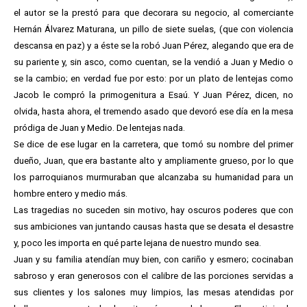
el autor se la prestó para que decorara su negocio, al comerciante
Hernán Álvarez Maturana, un pillo de siete suelas, (que con violencia
descansa en paz) y a éste se la robó Juan Pérez, alegando que era de
su pariente y, sin asco, como cuentan, se la vendió a Juan y Medio o
se la cambio; en verdad fue por esto: por un plato de lentejas como
Jacob le compró la primogenitura a Esaú. Y Juan Pérez, dicen, no
olvida, hasta ahora, el tremendo asado que devoró ese día en la mesa
pródiga de Juan y Medio. De lentejas nada.
Se dice de ese lugar en la carretera, que tomó su nombre del primer
dueño, Juan, que era bastante alto y ampliamente grueso, por lo que
los parroquianos murmuraban que alcanzaba su humanidad para un
hombre entero y medio más.
Las tragedias no suceden sin motivo, hay oscuros poderes que con
sus ambiciones van juntando causas hasta que se desata el desastre
y, poco les importa en qué parte lejana de nuestro mundo sea.
Juan y su familia atendían muy bien, con cariño y esmero; cocinaban
sabroso y eran generosos con el calibre de las porciones servidas a
sus clientes y los salones muy limpios, las mesas atendidas por