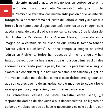
por un violento incendio que, se originó por un cortocircuito en la
instalación eléctrica sobrecargada. No se salvó nada, y la foto del
Primer Premio que exaltaba, con mucha anticipación por el acierto del
fotógrafo, la posterior fama del Punta de Lobos, el surf y sus olas; la
foto se hizo humo pese al agua que tenía retenida en su imagen; solo
queda la que, de casualidad y, sin pensarlo, se guardó de la obra del
Hijo Ilustre de Pichilemu, Jorge Aravena Llanca, convertida en la
imagen de la carátula de su disco en que canta la famosa tonada
“Quiero volver a Pichilemu". Al poco tiempo la imagen se volvió
icónica en Pichilemu. Todos han buscado el mismo ángulo y han
tratado de reproducirla, hasta nosotros un día con cámaras digitales
anduvimos contando paso a paso, los cactus para buscar el ángulo
exacto, sin considerar que la naturaleza cambia de tamaño y lugar los
motivos naturales más débiles, como el caso de los seres ignorantes
que son cactus que no dejan huellas: solo el más fuerte, sabio y bello
es el que perdura y llega a viejo, pero igual se desvanece.
Las verdaderas causas de este siniestro están lejos, ¿la
responsabilidad es de don Juan o sus descendientes, en lugares de
esfuerzo y trabajo en que se hace lo necesario y se sale adelante con