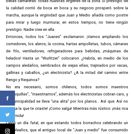
bellas camareras: todas huasitas vírgenes de la zona. El prestigio de
la calidad corrió de boca en boca y su negocio prosperó sobre la
marcha, aunque la virginidad que Juan y Medio añadía como postre
para mirar y luego murmurar, en estos tiempos, no tiene ningún
prestigio. Nadie cree en ella.
Entonces, todos los “Juanes” exclamaron: ¡Vamos ampliando los
comedores, los aleros, la cocina; hartas ampolletas, tubos, cámaras
de frío, ventiladores, refrigeradores para bebidas, ¡máquinas de
helados! Hasta un “Wurlitzer” colocaron. ¿Habría, en medio de los
campos aledaños, sembrados de viejas viñas; trajinados por vacas,
gallinas y caballos, ¿un electricista? ¿A la mitad del camino entre
Rengo y Requinoa?
No era necesario, somos chilenos, todos somos maestros
“chasquillas”, “maestriamos”, además los electricistas cobran caro, y
la municipalidad se lleva “una alita” por los planos... Así que: Así no
más ¡a la que te criaste! ¡Como salga! Mientras más rústico: ¡más rica
la comida!
Llegó un día fatal, en que estando todos borrachos celebrando un
cumpleaños, que el antiguo local de "Juan y medio" fue consumido