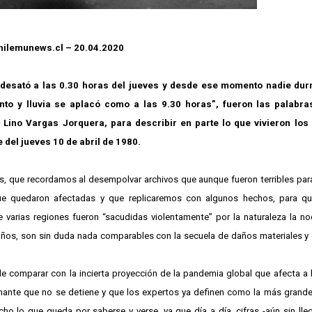
hilemunews.cl – 20.04.2020
 desató a las 0.30 horas del jueves y desde ese momento nadie dur
nto y lluvia se aplacó como a las 9.30 horas”, fueron las palabra
 Lino Vargas Jorquera, para describir en parte lo que vivieron los 
del jueves 10 de abril de 1980.
s, que recordamos al desempolvar archivos que aunque fueron terribles par
e quedaron afectadas y que replicaremos con algunos hechos, para qui
arias regiones fueron “sacudidas violentamente” por la naturaleza la no
ños, son sin duda nada comparables con la secuela de daños materiales y
 comparar con la incierta proyección de la pandemia global que afecta a 
mante que no se detiene y que los expertos ya definen como la más grande
o lo que queda por saberse y verse, ya que día a día, cifras -aún sin lle