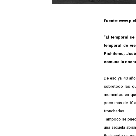
Fuente: www.pic
“El temporal se
temporal de vie
Pichilemu, José
comuna la noche 
De eso ya, 40 año
sobretodo las qu
momentos en que v
poco más de 10 a
tronchadas.
Tampoco se puede
una secuela abis
Realmente es much