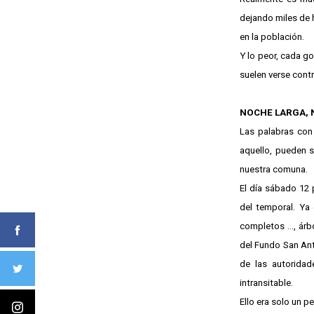
dejando miles de 
en la población.
Y lo peor, cada g
suelen verse contr
NOCHE LARGA, 
Las palabras con 
aquello, pueden s
nuestra comuna.
El día sábado 12 
del temporal. Ya
completos …, árbo
del Fundo San Ant
de las autoridad
intransitable.
Ello era solo un 