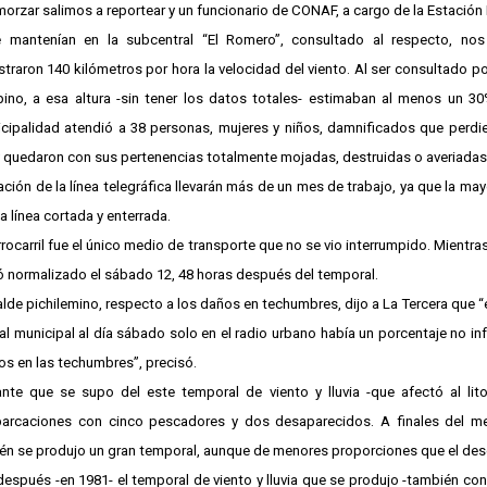
lmorzar salimos a reportear y un funcionario de CONAF, a cargo de la Estación
mantenían en la subcentral “El Romero”, consultado al respecto, nos
straron 140 kilómetros por hora la velocidad del viento. Al ser consultado po
ino, a esa altura -sin tener los datos totales- estimaban al menos un 30
cipalidad atendió a 38 personas, mujeres y niños, damnificados que perdi
 quedaron con sus pertenencias totalmente mojadas, destruidas o averiadas
ación de la línea telegráfica llevarán más de un mes de trabajo, ya que la ma
la línea cortada y enterrada.
errocarril fue el único medio de transporte que no se vio interrumpido. Mientras
normalizado el sábado 12, 48 horas después del temporal.
alde pichilemino, respecto a los daños en techumbres, dijo a La Tercera que “
l municipal al día sábado solo en el radio urbano había un porcentaje no infe
os en las techumbres”, precisó.
e que se supo del este temporal de viento y lluvia -que afectó al litor
arcaciones con cinco pescadores y dos desaparecidos. A finales del m
n se produjo un gran temporal, aunque de menores proporciones que el desc
después -en 1981- el temporal de viento y lluvia que se produjo -también co