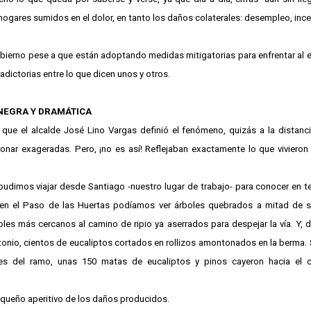
hogares sumidos en el dolor, en tanto los daños colaterales: desempleo, inc
obierno pese a que están adoptando medidas mitigatorias para enfrentar al 
adictorias entre lo que dicen unos y otros.
NEGRA Y DRAMÁTICA
que el alcalde José Lino Vargas definió el fenómeno, quizás a la distanc
onar exageradas. Pero, ¡no es así! Reflejaban exactamente lo que vivieron
pudimos viajar desde Santiago -nuestro lugar de trabajo- para conocer en t
 en el Paso de las Huertas podíamos ver árboles quebrados a mitad de s
les más cercanos al camino de ripio ya aserrados para despejar la vía. Y, d
onio, cientos de eucaliptos cortados en rollizos amontonados en la berma.
es del ramo, unas 150 matas de eucaliptos y pinos cayeron hacia el 
pequeño aperitivo de los daños producidos.