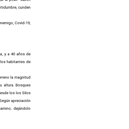
ertidumbre, cunden
enemigo, Covid-19,
ia, y a 40 años de
 los habitantes de
erreno la magnitud
u altura. Bosques
esde los los Silos
 Según apreciación
camino; dejándolo