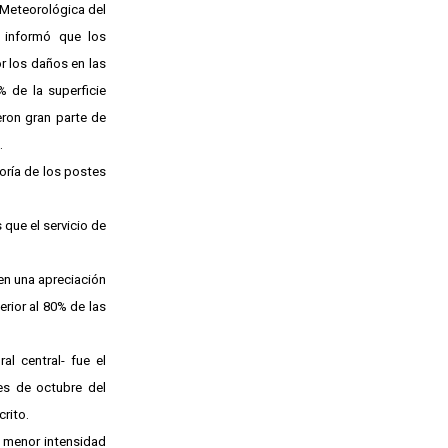
 Meteorológica del
 informó que los
r los daños en las
% de la superficie
eron gran parte de
.
yoría de los postes
 que el servicio de
en una apreciación
rior al 80% de las
al central- fue el
es de octubre del
rito.
n menor intensidad