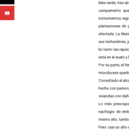
Más tarde, tras a
campamento que 
instrumentos regi
plantaciones de p
afectada. La Muni
sus techumbres, y
En tanto las repar
está en el suelo y 
Por su parte, el f
microbuses quedó 
Consultado el alc
hecha con persona
viviendas con dañ
Lo más preocupant
naufragio de emb
mismo año, tambié
Pero casi un año 