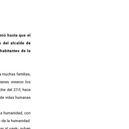
mió hasta que el
s del alcalde de
habitantes de la
a muchas familias,
enes vivieron los
che del 27-F, hace
 de vidas humanas
la humanidad, con
 de la humanidad.
gar al peak- suben