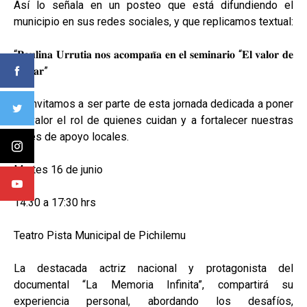
Así lo señala en un posteo que está difundiendo el
municipio en sus redes sociales, y que replicamos textual:
“𝐏𝐚𝐮𝐥𝐢𝐧𝐚 𝐔𝐫𝐫𝐮𝐭𝐢𝐚 𝐧𝐨𝐬 𝐚𝐜𝐨𝐦𝐩𝐚𝐧̃𝐚 𝐞𝐧 𝐞𝐥 𝐬𝐞𝐦𝐢𝐧𝐚𝐫𝐢𝐨 “𝐄𝐥 𝐯𝐚𝐥𝐨𝐫 𝐝𝐞
𝐜𝐮𝐢𝐝𝐚𝐫”
Te invitamos a ser parte de esta jornada dedicada a poner
en valor el rol de quienes cuidan y a fortalecer nuestras
redes de apoyo locales.
Martes 16 de junio
14:30 a 17:30 hrs
Teatro Pista Municipal de Pichilemu
La destacada actriz nacional y protagonista del
documental “La Memoria Infinita”, compartirá su
experiencia personal, abordando los desafíos,