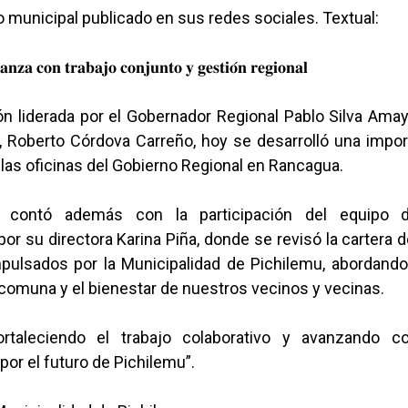
o municipal publicado en sus redes sociales. Textual:
𝐧𝐳𝐚 𝐜𝐨𝐧 𝐭𝐫𝐚𝐛𝐚𝐣𝐨 𝐜𝐨𝐧𝐣𝐮𝐧𝐭𝐨 𝐲 𝐠𝐞𝐬𝐭𝐢𝐨́𝐧 𝐫𝐞𝐠𝐢𝐨𝐧𝐚𝐥
n liderada por el Gobernador Regional Pablo Silva Amay
, Roberto Córdova Carreño, hoy se desarrolló una impor
 las oficinas del Gobierno Regional en Rancagua.
a contó además con la participación del equipo
r su directora Karina Piña, donde se revisó la cartera de
pulsados por la Municipalidad de Pichilemu, abordand
comuna y el bienestar de nuestros vecinos y vecinas.
rtaleciendo el trabajo colaborativo y avanzando c
or el futuro de Pichilemu”.