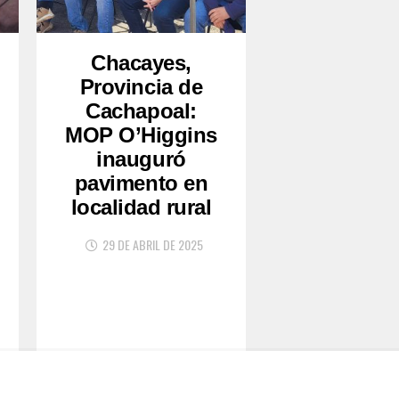
Chacayes,
Provincia de
Cachapoal:
MOP O’Higgins
inauguró
pavimento en
localidad rural
29 DE ABRIL DE 2025