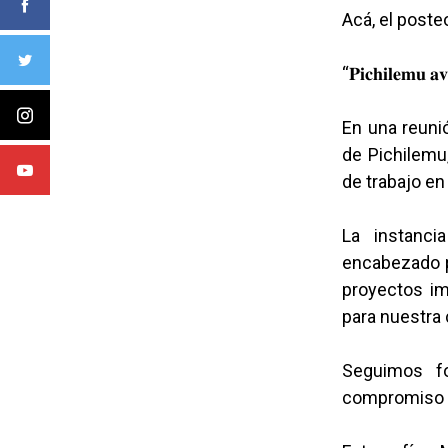
Acá, el poste
“𝐏𝐢𝐜𝐡𝐢𝐥𝐞𝐦𝐮 𝐚𝐯
En una reunió
de Pichilemu
de trabajo en
La instanci
encabezado po
proyectos im
para nuestra 
Seguimos fo
compromiso p