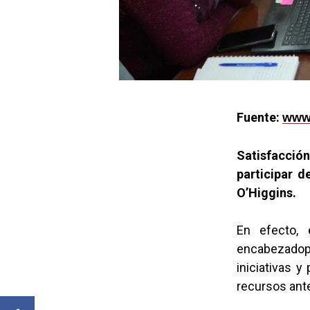
Fuente:
www.
Satisfacció
participar d
O’Higgins.
En efecto, 
encabezadopo
iniciativas y
recursos ante