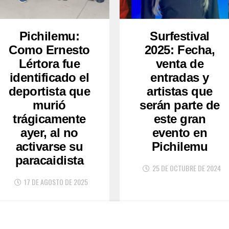
Pichilemu:
Surfestival
Como Ernesto
2025: Fecha,
Lértora fue
venta de
identificado el
entradas y
deportista que
artistas que
murió
serán parte de
trágicamente
este gran
ayer, al no
evento en
activarse su
Pichilemu
paracaidista
25 DE OCTUBRE DE 2024
17 DE AGOSTO DE 2025