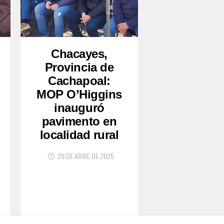
Chacayes,
Provincia de
Cachapoal:
MOP O’Higgins
inauguró
pavimento en
localidad rural
29 DE ABRIL DE 2025