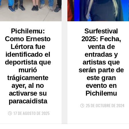
Pichilemu:
Surfestival
Como Ernesto
2025: Fecha,
Lértora fue
venta de
identificado el
entradas y
deportista que
artistas que
murió
serán parte de
trágicamente
este gran
ayer, al no
evento en
activarse su
Pichilemu
paracaidista
25 DE OCTUBRE DE 2024
17 DE AGOSTO DE 2025