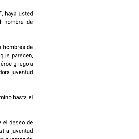
", haya usted
 al nombre de
des hombres de
 que parecen,
héroe griego a
edora juventud
mino hasta el
 y el deseo de
stra juventud