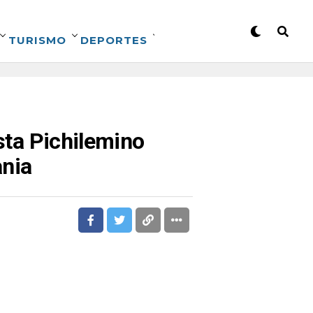
TURISMO
DEPORTES
ista Pichilemino
ania