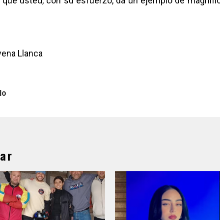
y que usted, con su esfuerzo, da un ejemplo de magnífi
vena Llanca
lo
ar