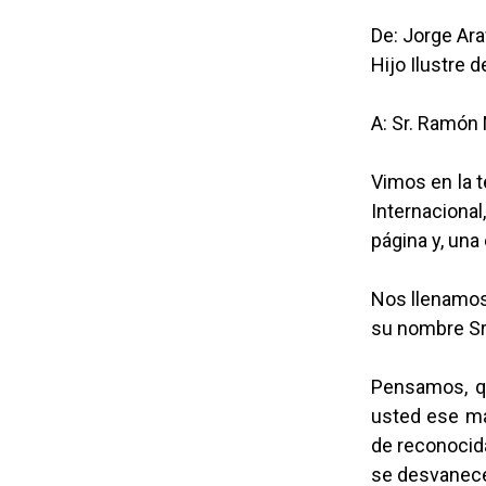
De: Jorge Ar
Hijo Ilustre 
A: Sr. Ramón 
Vimos en la t
Internaciona
página y, una 
Nos llenamos 
su nombre Sr
Pensamos, qu
usted ese ma
de reconocida
se desvanece