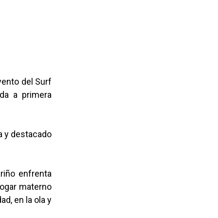
vento del Surf
ada a primera
na y destacado
riño enfrenta
hogar materno
d, en la ola y