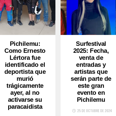
Pichilemu:
Surfestival
Como Ernesto
2025: Fecha,
Lértora fue
venta de
identificado el
entradas y
deportista que
artistas que
murió
serán parte de
trágicamente
este gran
ayer, al no
evento en
activarse su
Pichilemu
paracaidista
25 DE OCTUBRE DE 2024