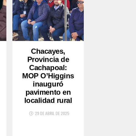
Chacayes,
Provincia de
Cachapoal:
MOP O’Higgins
inauguró
pavimento en
localidad rural
29 DE ABRIL DE 2025