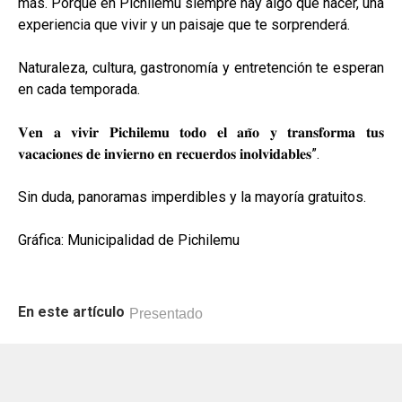
más. Porque en Pichilemu siempre hay algo que hacer, una
experiencia que vivir y un paisaje que te sorprenderá.
Naturaleza, cultura, gastronomía y entretención te esperan
en cada temporada.
𝐕𝐞𝐧 𝐚 𝐯𝐢𝐯𝐢𝐫 𝐏𝐢𝐜𝐡𝐢𝐥𝐞𝐦𝐮 𝐭𝐨𝐝𝐨 𝐞𝐥 𝐚𝐧̃𝐨 𝐲 𝐭𝐫𝐚𝐧𝐬𝐟𝐨𝐫𝐦𝐚 𝐭𝐮𝐬
𝐯𝐚𝐜𝐚𝐜𝐢𝐨𝐧𝐞𝐬 𝐝𝐞 𝐢𝐧𝐯𝐢𝐞𝐫𝐧𝐨 𝐞𝐧 𝐫𝐞𝐜𝐮𝐞𝐫𝐝𝐨𝐬 𝐢𝐧𝐨𝐥𝐯𝐢𝐝𝐚𝐛𝐥𝐞𝐬”.
Sin duda, panoramas imperdibles y la mayoría gratuitos.
Gráfica: Municipalidad de Pichilemu
En este artículo
Presentado