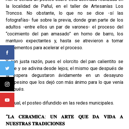
la localidad de Pañul, en el taller de Artesanías Los
Troncos. No obstante, lo que no se dice -sí las
fotografías- fue sobre la previa, donde gran parte de los
adultos -entre ellos un par de varones- el proceso del
“cocimiento del pan amasado” en horno de barro, los
mantuvo expectantes y, hasta se atrevieron a tomar
implementos para acelerar el proceso.
Y, con justa razón, pues el olorcito del pan calientito se
huele y se adivina desde lejos; el mismo que después de
la espera degustaron ávidamente en un desayuno
campesino que los dejó con más ánimo para lo que venía
después.
Textual, el posteo difundido en las redes municipales.
“𝐋𝐀
𝐂𝐄𝐑𝐀
𝐌𝐈𝐂𝐀
:
𝐔𝐍
𝐀𝐑𝐓𝐄
𝐐𝐔𝐄
𝐃𝐀
𝐕𝐈𝐃𝐀
𝐀
𝐍𝐔𝐄𝐒𝐓𝐑𝐀𝐒
𝐓𝐑𝐀𝐃𝐈𝐂𝐈𝐎𝐍𝐄𝐒