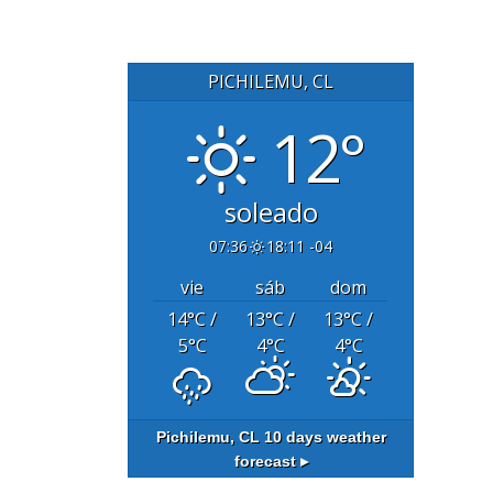
PICHILEMU, CL
12°
soleado
07:36
18:11 -04
vie
sáb
dom
14
°C
/
13
°C
/
13
°C
/
5
°C
4
°C
4
°C
Pichilemu, CL
10 days weather
forecast ▸