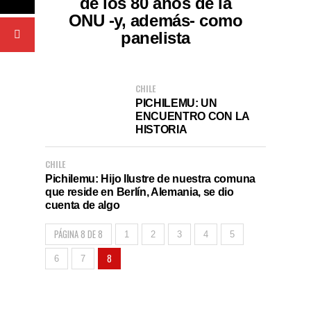
de los 80 años de la
ONU -y, además- como
panelista
CHILE
PICHILEMU: UN
ENCUENTRO CON LA
HISTORIA
CHILE
Pichilemu: Hijo Ilustre de nuestra comuna
que reside en Berlín, Alemania, se dio
cuenta de algo
PÁGINA 8 DE 8
1
2
3
4
5
8
6
7