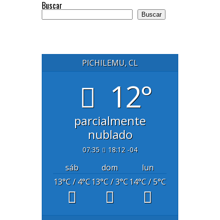
Buscar
Buscar
PICHILEMU, CL
12°
parcialmente
nublado
07:35
18:12 -04
sáb
dom
lun
13
°C
/ 4
°C
13
°C
/ 3
°C
14
°C
/ 5
°C