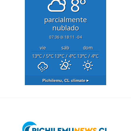
8°
parcialmente
nublado
07:36
18:11 -04
vie
sáb
dom
13
°C
/ 5
°C
13
°C
/ 4
°C
13
°C
/ 4
°C
Pichilemu, CL
climate ▸