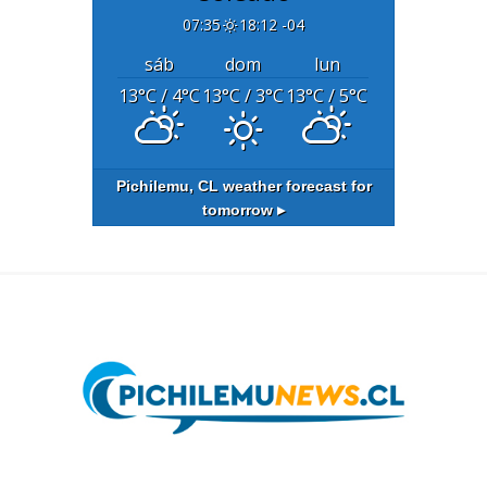
07:35
18:12 -04
sáb
dom
lun
13
°C
/ 4
°C
13
°C
/ 3
°C
13
°C
/ 5
°C
Pichilemu, CL
weather forecast for
tomorrow ▸