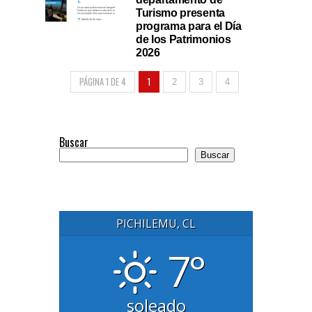
Turismo presenta
programa para el Día
de los Patrimonios
2026
PÁGINA 1 DE 4
1
2
3
4
Buscar
Buscar
PICHILEMU, CL
7°
soleado