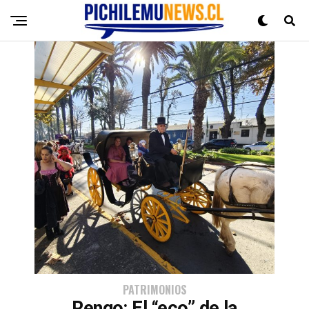
PATRIMONIOS
Rengo: El “eco” de la