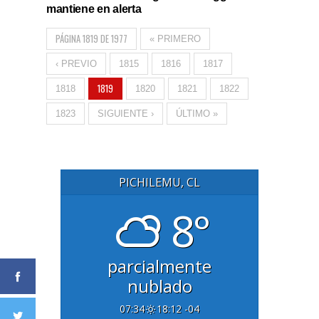
mantiene en alerta
PÁGINA 1819 DE 1977
« PRIMERO
‹ PREVIO
1815
1816
1817
1819
1818
1820
1821
1822
1823
SIGUIENTE ›
ÚLTIMO »
PICHILEMU, CL
8°
parcialmente
nublado
07:34
18:12 -04