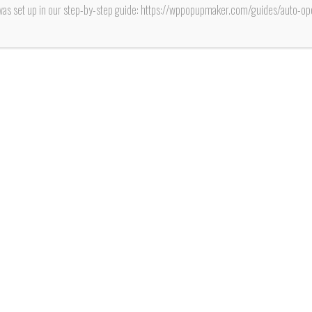
plante
was set up in our step-by-step guide: https://wppopupmaker.com/guides/auto-
sus 
diri
socia
Fuente: www.
Con “mapas
dirigente Ju
problemas de