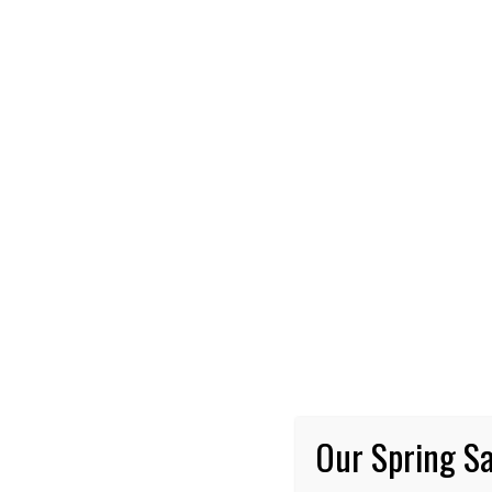
NOTI
Pi
bu
Fae
tre
Our Spring Sa