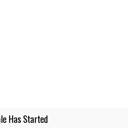
CIERO SOCIAL
chilemu: 176 pescadores/as artesan
ceo, indumentaria impermeable y m
nas más seguras con los implementos que representa
s millones de pesos, totalizando recursos por 165 mil
11 DE MARZO DE 2025
NOTICIAS
le Has Started
Prob