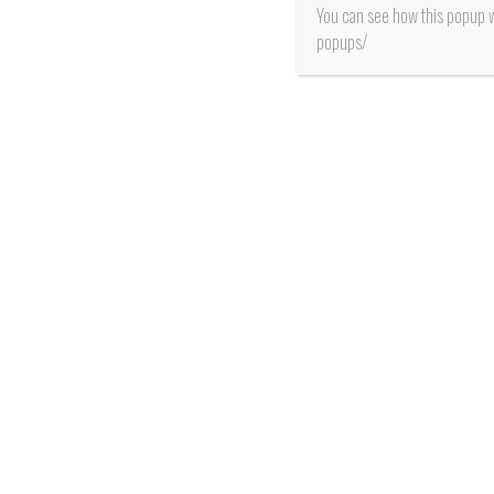
You can see how this popup 
popups/
SALUD