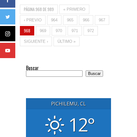
PÁGINA 968 DE 989
« PRIMERO
‹ PREVIO
964
965
966
967
968
969
970
971
972
SIGUIENTE ›
ÚLTIMO »
Buscar
Buscar
PICHILEMU, CL
12°