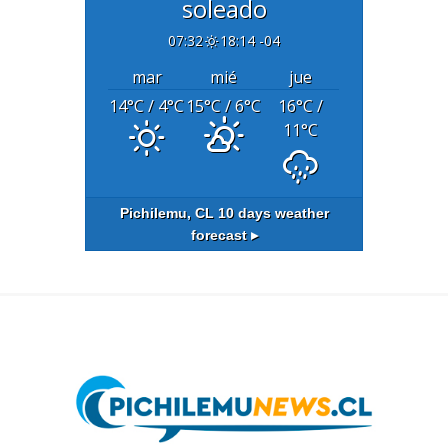
soleado
07:32
18:14 -04
mar
mié
jue
14
°C
/ 4
°C
15
°C
/ 6
°C
16
°C
/
11
°C
Pichilemu, CL
10 days weather
forecast ▸