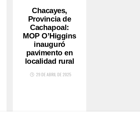
Chacayes,
Provincia de
Cachapoal:
MOP O’Higgins
inauguró
pavimento en
localidad rural
29 DE ABRIL DE 2025