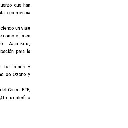
fuerzo que han
sta emergencia
ciendo un viaje
te como el buen
icó. Asimismo,
pación para la
s los trenes y
ulas de Ozono y
del Grupo EFE,
@Trencentral), o