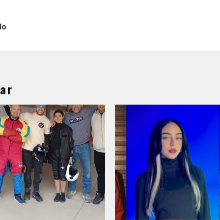
lo
ar