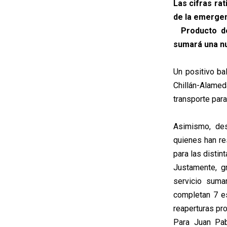
Las cifras ra
de la emergen
Producto del
sumará una nu
Un positivo ba
Chillán-Alame
transporte para
Asimismo, des
quienes han re
para las distint
Justamente, g
servicio suma
completan 7 es
reaperturas pr
Para Juan Pab