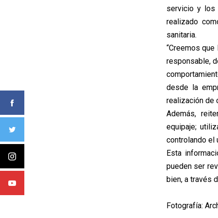
servicio y lo
realizado com
sanitaria.
“Creemos que l
responsable, d
comportamient
desde la empr
realización de 
Además, reite
equipaje; util
controlando el 
Esta informac
pueden ser revi
bien, a través 
Fotografía: Arc