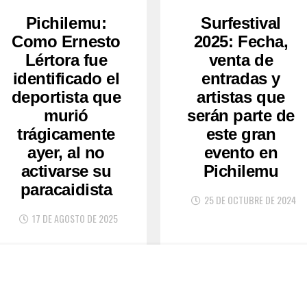
Pichilemu:
Surfestival
Como Ernesto
2025: Fecha,
Lértora fue
venta de
identificado el
entradas y
deportista que
artistas que
murió
serán parte de
trágicamente
este gran
ayer, al no
evento en
activarse su
Pichilemu
paracaidista
25 DE OCTUBRE DE 2024
17 DE AGOSTO DE 2025