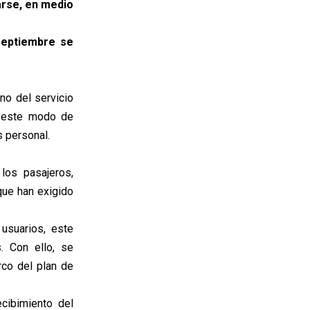
arse, en medio
septiembre se
no del servicio
o este modo de
s personal.
los pasajeros,
que han exigido
usuarios, este
. Con ello, se
rco del plan de
cibimiento del