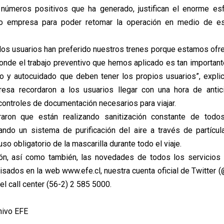
s números positivos que ha generado, justifican el enorme es
o empresa para poder retomar la operación en medio de e
os usuarios han preferido nuestros trenes porque estamos ofre
onde el trabajo preventivo que hemos aplicado es tan importan
o y autocuidado que deben tener los propios usuarios”, expl
esa recordaron a los usuarios llegar con una hora de antici
controles de documentación necesarios para viajar.
raron que están realizando sanitización constante de todo
izando un sistema de purificación del aire a través de partíc
uso obligatorio de la mascarilla durante todo el viaje.
ión, así como también, las novedades de todos los servicios 
sados en la web www.efe.cl, nuestra cuenta oficial de Twitter (
del call center (56-2) 2 585 5000.
hivo EFE