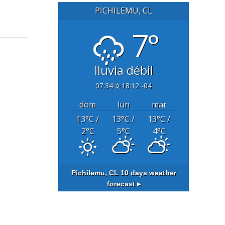
PICHILEMU, CL
7°
lluvia débil
07:34
18:12 -04
dom
lun
mar
13
°C
/
13
°C
/
13
°C
/
2
°C
5
°C
4
°C
Pichilemu, CL
10 days weather
forecast ▸