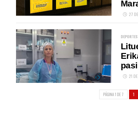
Mar
27 DE
DEPORTES
Litu
Erik
pasi
21 DE
PÁGINA 1 DE 7
1