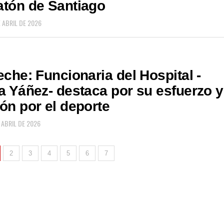
atón de Santiago
 ABRIL DE 2026
eche: Funcionaria del Hospital -
a Yáñez- destaca por su esfuerzo y
ón por el deporte
 ABRIL DE 2026
2
3
4
5
6
7