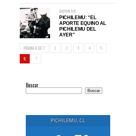
DEPORTES
PICHILEMU: “EL
APORTE EQUINO AL
PICHILEMU DEL
AYER”
PÁGINA 6 DE 7
1
2
3
4
5
6
7
Buscar
Buscar
PICHILEMU, CL