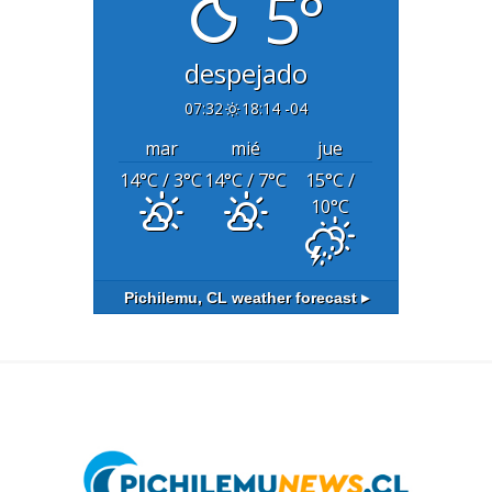
5°
despejado
07:32
18:14 -04
mar
mié
jue
14
°C
/ 3
°C
14
°C
/ 7
°C
15
°C
/
10
°C
Pichilemu, CL
weather forecast ▸