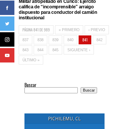
Militar atropellado en Curicó: Ejército
califica de “incomprensible” arraigo
dispuesto para conductor del camión
institucional
PÁGINA 841 DE 989
« PRIMERO
‹ PREVIO
841
837
838
839
840
842
843
844
845
SIGUIENTE ›
ÚLTIMO »
Buscar
Buscar
PICHILEMU, CL