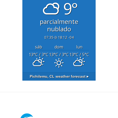
9°
parcialmente
nublado
07:35
18:12 -04
sáb
dom
lun
13
°C
/ 3
°C
13
°C
/ 3
°C
13
°C
/ 5
°C
Pichilemu, CL
weather forecast ▸