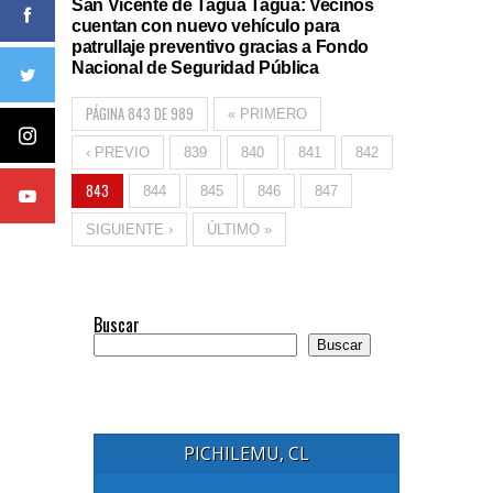
San Vicente de Tagua Tagua: Vecinos
cuentan con nuevo vehículo para
patrullaje preventivo gracias a Fondo
Nacional de Seguridad Pública
PÁGINA 843 DE 989
« PRIMERO
‹ PREVIO
839
840
841
842
843
844
845
846
847
SIGUIENTE ›
ÚLTIMO »
Buscar
Buscar
PICHILEMU, CL