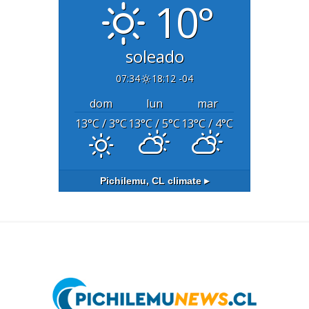
10°
soleado
07:34
18:12 -04
dom
lun
mar
13
°C
/ 3
°C
13
°C
/ 5
°C
13
°C
/ 4
°C
Pichilemu, CL
climate ▸