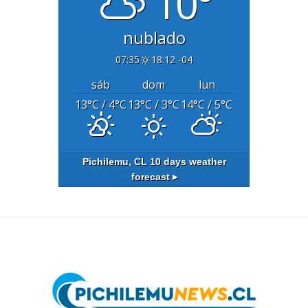
10°
nublado
07:35
18:12 -04
sáb
dom
lun
13
°C
/ 4
°C
13
°C
/ 3
°C
14
°C
/ 5
°C
Pichilemu, CL
10 days weather
forecast ▸