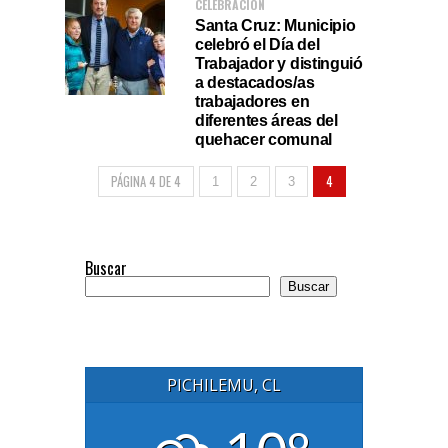
CELEBRACIÓN
Santa Cruz: Municipio
celebró el Día del
Trabajador y distinguió
a destacados/as
trabajadores en
diferentes áreas del
quehacer comunal
PÁGINA 4 DE 4
4
1
2
3
Buscar
Buscar
PICHILEMU, CL