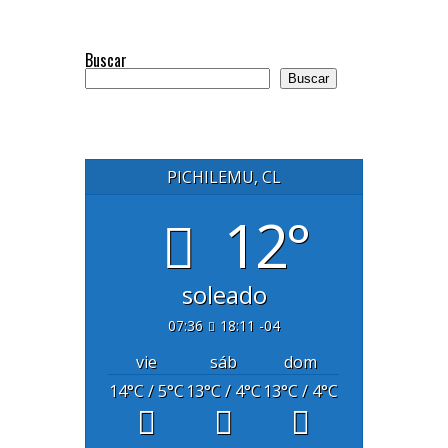
Buscar
Buscar
PICHILEMU, CL
12°
soleado
07:36
18:11 -04
vie
sáb
dom
14
°C
/ 5
°C
13
°C
/ 4
°C
13
°C
/ 4
°C