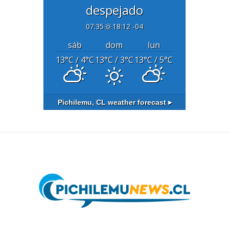
despejado
07:35
18:12 -04
sáb
dom
lun
13
°C
/ 4
°C
13
°C
/ 3
°C
13
°C
/ 5
°C
Pichilemu, CL
weather forecast ▸