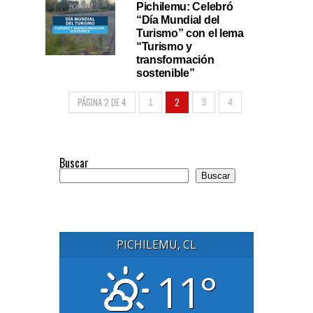
Pichilemu: Celebró
“Día Mundial del
Turismo” con el lema
“Turismo y
transformación
sostenible”
PÁGINA 2 DE 4
2
1
3
4
Buscar
Buscar
PICHILEMU, CL
11°