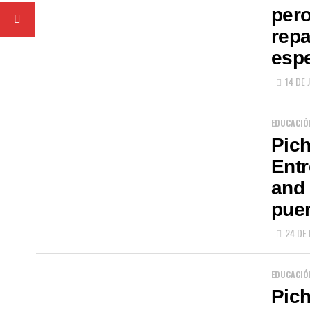
pero
repa
esp
14 DE 
EDUCACIÓ
Pich
Entr
and
puen
24 DE
EDUCACIÓ
Pich