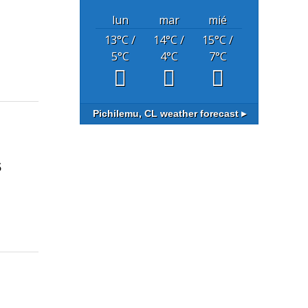
lun
mar
mié
13
°C
/
14
°C
/
15
°C
/
5
°C
4
°C
7
°C
Pichilemu, CL
weather forecast ▸
s