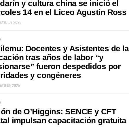
arín y cultura china se inició el
coles 14 en el Liceo Agustín Ross
 MAYO DE 2025
N
ilemu: Docentes y Asistentes de la
ación tras años de labor “y
ionarse” fueron despedidos por
oridades y congéneres
MAYO DE 2025
N
ión de O’Higgins: SENCE y CFT
tal impulsan capacitación gratuita