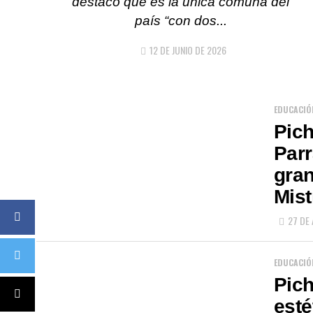
destacó que es la única comuna del
país “con dos...
12 DE JUNIO DE 2026
EDUCACIÓ
Pich
Parr
gran
Mist
27 DE
EDUCACIÓ
Pich
esté