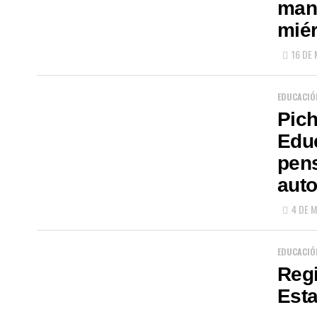
mand
miér
16 DE
EDUCACIÓ
Pich
Educ
pens
aut
4 DE 
EDUCACIÓ
Reg
Esta