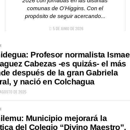
2026 con jornadas en las distintas
comunas de O’Higgins. Con el
propósito de seguir acercando...
5 DE JUNIO DE 2026
N
idegua: Profesor normalista Ismae
aguez Cabezas -es quizás- el más
de después de la gran Gabriela
ral, y nació en Colchagua
 AGOSTO DE 2025
N
ilemu: Municipio mejorará la
tica del Colegio “Divino Maestro”,