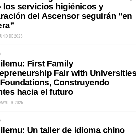
 los servicios higiénicos y
ración del Ascensor seguirán “en
era”
JUNIO DE 2025
N
ilemu: First Family
epreneurship Fair with Universitie
 Foundations, Construyendo
tes hacia el futuro
 MAYO DE 2025
N
ilemu: Un taller de idioma chino