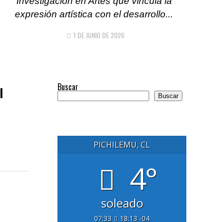
Investigación en Artes que vincula la
expresión artística con el desarrollo...
1 DE JUNIO DE 2026
Buscar
l
Buscar
PICHILEMU, CL
4°
soleado
07:33
18:13 -04