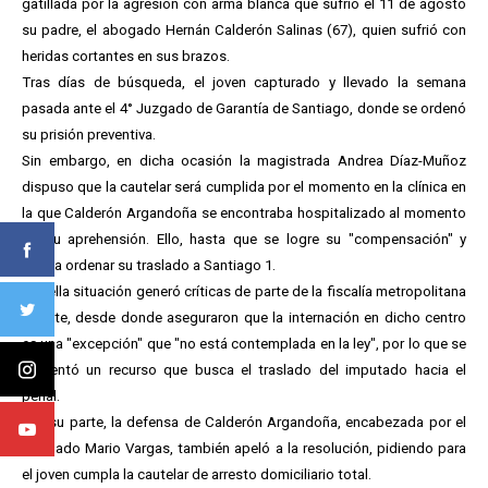
gatillada por la agresión con arma blanca que sufrió el 11 de agosto
su padre, el abogado Hernán Calderón Salinas (67), quien sufrió con
heridas cortantes en sus brazos.
Tras días de búsqueda, el joven capturado y llevado la semana
pasada ante el 4° Juzgado de Garantía de Santiago, donde se ordenó
su prisión preventiva.
Sin embargo, en dicha ocasión la magistrada Andrea Díaz-Muñoz
dispuso que la cautelar será cumplida por el momento en la clínica en
la que Calderón Argandoña se encontraba hospitalizado al momento
de su aprehensión. Ello, hasta que se logre su "compensación" y
pueda ordenar su traslado a Santiago 1.
Aquella situación generó críticas de parte de la fiscalía metropolitana
Oriente, desde donde aseguraron que la internación en dicho centro
es una "excepción" que "no está contemplada en la ley", por lo que se
presentó un recurso que busca el traslado del imputado hacia el
penal.
Por su parte, la defensa de Calderón Argandoña, encabezada por el
abogado Mario Vargas, también apeló a la resolución, pidiendo para
el joven cumpla la cautelar de arresto domiciliario total.