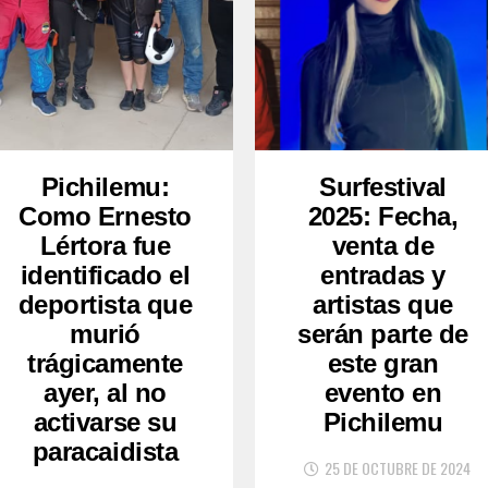
Pichilemu:
Surfestival
Como Ernesto
2025: Fecha,
Lértora fue
venta de
identificado el
entradas y
deportista que
artistas que
murió
serán parte de
trágicamente
este gran
ayer, al no
evento en
activarse su
Pichilemu
paracaidista
25 DE OCTUBRE DE 2024