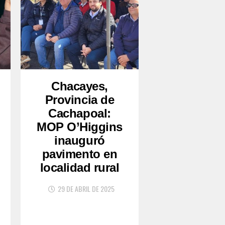
Chacayes,
Provincia de
Cachapoal:
MOP O’Higgins
inauguró
pavimento en
localidad rural
29 DE ABRIL DE 2025