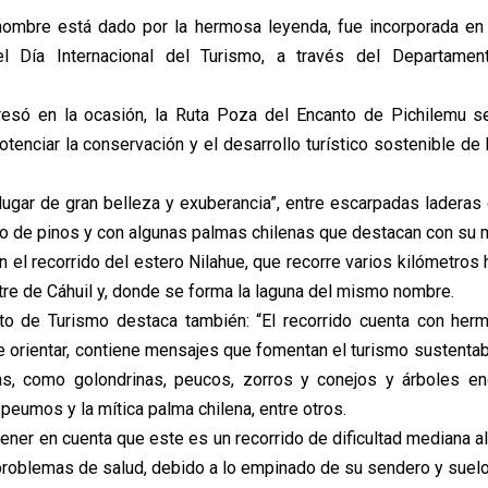
 nombre está dado por la hermosa leyenda, fue incorporada en
el Día Internacional del Turismo, a través del Departame
esó en la ocasión, la Ruta Poza del Encanto de Pichilemu se
tenciar la conservación y el desarrollo turístico sostenible de 
 lugar de gran belleza y exuberancia”, entre escarpadas laderas
o de pinos y con algunas palmas chilenas que destacan con su 
 el recorrido del estero Nilahue, que recorre varios kilómetros h
stre de Cáhuil y, donde se forma la laguna del mismo nombre.
to de Turismo destaca también: “El recorrido cuenta con herm
 orientar, contiene mensajes que fomentan el turismo sustentab
as, como golondrinas, peucos, zorros y conejos y árboles 
, peumos y la mítica palma chilena, entre otros.
ener en cuenta que este es un recorrido de dificultad mediana al
roblemas de salud, debido a lo empinado de su sendero y suel