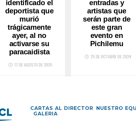
identificado el
entradas y
deportista que
artistas que
murió
serán parte de
trágicamente
este gran
ayer, al no
evento en
activarse su
Pichilemu
paracaidista
25 DE OCTUBRE DE 2024
17 DE AGOSTO DE 2025
CARTAS AL DIRECTOR
NUESTRO EQ
GALERIA