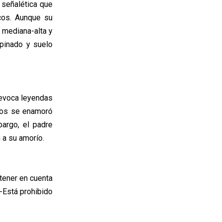
 señalética que
cos. Aunque su
d mediana-alta y
pinado y suelo
 evoca leyendas
bios se enamoró
bargo, el padre
 a su amorío.
 tener en cuenta
-Está prohibido