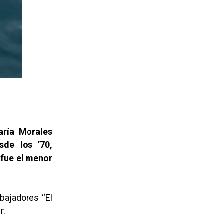
aría Morales
sde los ’70,
 fue el menor
abajadores “El
r.