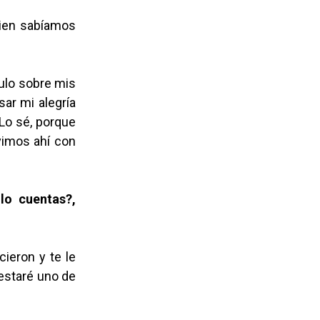
uien sabíamos
culo sobre mis
sar mi alegría
 Lo sé, porque
vimos ahí con
lo cuentas?,
ieron y te le
 estaré uno de