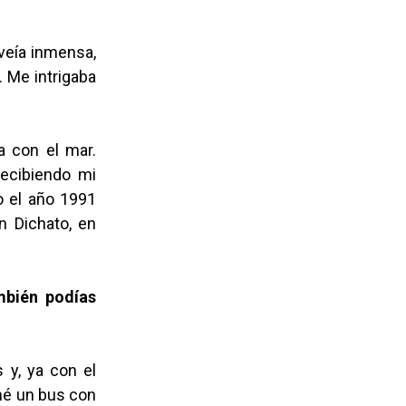
veía inmensa,
. Me intrigaba
a con el mar.
recibiendo mi
ho el año 1991
n Dichato, en
mbién podías
 y, ya con el
mé un bus con