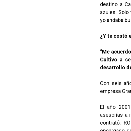
destino a Ca
azules. Solo 
yo andaba bus
¿Y te costó 
“Me acuerdo
Cultivo a se
desarrollo d
Con seis año
empresa Gran
El año 2001 
asesorías a 
contrató: 
encargado de