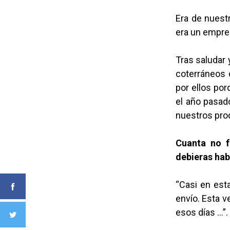
Era de nuest
era un empres
Tras saludar 
coterráneos q
por ellos por
el año pasad
nuestros pro
Cuanta no f
debieras hab
“Casi en est
envío. Esta v
esos días …”.