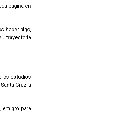
toda página en
os hacer algo,
u trayectoria
eros estudios
e Santa Cruz a
, emigró para