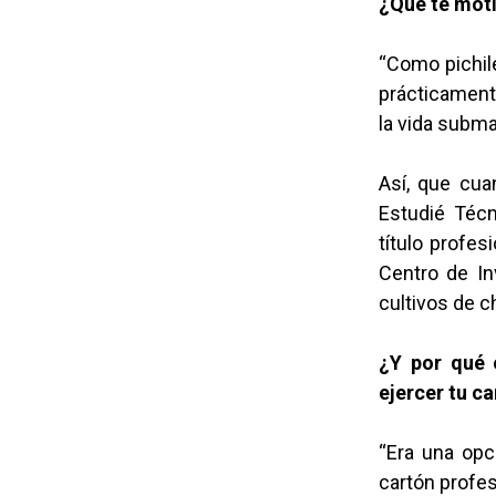
¿Qué te moti
“Como pichil
prácticamente
la vida subma
Así, que cua
Estudié Técn
título profes
Centro de In
cultivos de c
¿Y por qué 
ejercer tu c
“Era una opc
cartón profe