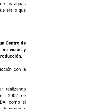
 de las aguas
que era lo que
un Centro de
o mi visión y
Producción.
ucción con la
r, realizando
 ella 2002 me
DA, como el
ateria prima: