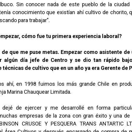
lbuco. Sin conocer nada de este pueblo de la ciudad
tenía conocimiento que existían ahí cultivo de chorito, 
cando para trabajar”.
empezar, cómo fue tu primera experiencia laboral?
 de que me puse metas. Empezar como asistente de 
r algún día jefe de Centro y se dio tan rápido baj
e técnicas de cultivo que en un año ya era Gerente de 
s ahí, en 1998 fuimos los más grande Chile en prod
ja Marina Chauquear Limitada.
dejé de ejercer y me desarrollé en forma particula
muchas empresas de la zona con gran éxito y una de
ROBINSON CRUSOE Y PESQUERA TRANS ANTARTIC LT
l Área Cultivos y después encargado de compra de m